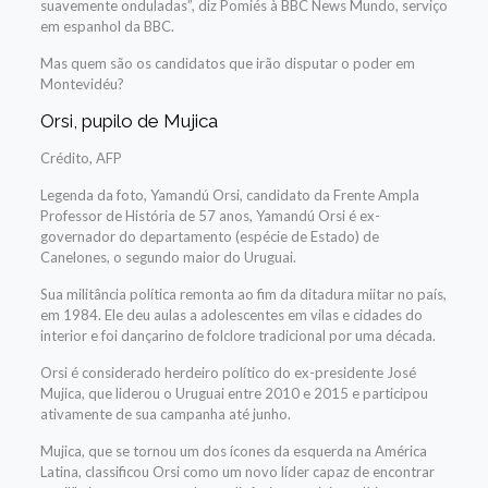
suavemente onduladas”, diz Pomiés à BBC News Mundo, serviço
em espanhol da BBC.
Mas quem são os candidatos que irão disputar o poder em
Montevidéu?
Orsi, pupilo de Mujica
Crédito,
AFP
Legenda da foto,
Yamandú Orsi, candidato da Frente Ampla
Professor de História de 57 anos, Yamandú Orsi é ex-
governador do departamento (espécie de Estado) de
Canelones, o segundo maior do Uruguai.
Sua militância política remonta ao fim da ditadura miitar no país,
em 1984. Ele deu aulas a adolescentes em vilas e cidades do
interior e foi dançarino de folclore tradicional por uma década.
Orsi é considerado herdeiro político do ex-presidente José
Mujica, que liderou o Uruguai entre 2010 e 2015 e participou
ativamente de sua campanha até junho.
Mujica, que se tornou um dos ícones da esquerda na América
Latina, classificou Orsi como um novo líder capaz de encontrar