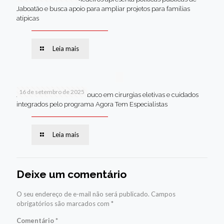
Jaboatão e busca apoio para ampliar projetos para famílias
atípicas
Leia mais
16 de setembro de 2025
Jaboatão lidera Pernambuco em cirurgias eletivas e cuidados
integrados pelo programa Agora Tem Especialistas
Leia mais
Deixe um comentário
O seu endereço de e-mail não será publicado.
Campos
obrigatórios são marcados com
*
Comentário
*