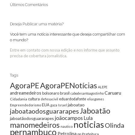
Últimos Comentários
Deseja Publicar uma matéria?
Você tem uma notícia interessante que deseja compartilhar com
o mundo?
Entre em contato com nossa edição e nos informe que assunto
precisa de cobertura jornalística.
Tags
AgoraPE
AgoraPENotícias
ALEPE
Caruaru
andreamedeiros
bolsonaro
brasil
cabodesantoagostinho
cultura
Cidadania
eduardodafonte
defesacivil
eliasgomes
jaboatao
EUA
Empreendedorismo
gaza
Israel
Jaboatão
jaboataodosguararapes
joãocampos
Lula
jaboatãodosguararapes
noticias
manomedeiros
Olinda
nautico
pernambuco
Petrolina
Prefeitura
pp