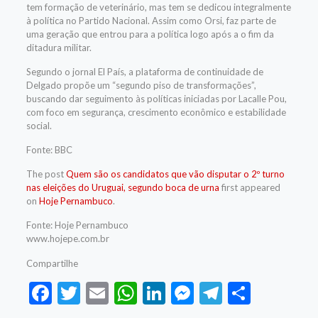
tem formação de veterinário, mas tem se dedicou integralmente
à política no Partido Nacional. Assim como Orsi, faz parte de
uma geração que entrou para a política logo após a o fim da
ditadura militar.
Segundo o jornal El País, a plataforma de continuidade de
Delgado propõe um “segundo piso de transformações”,
buscando dar seguimento às políticas iniciadas por Lacalle Pou,
com foco em segurança, crescimento econômico e estabilidade
social.
Fonte: BBC
The post
Quem são os candidatos que vão disputar o 2º turno
nas eleições do Uruguai, segundo boca de urna
first appeared
on
Hoje Pernambuco
.
Fonte: Hoje Pernambuco
www.hojepe.com.br
Compartilhe
Facebook
Twitter
Email
WhatsApp
LinkedIn
Messenger
Telegram
Share