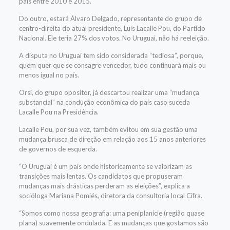
país entre 2010 e 2015.
Do outro, estará Álvaro Delgado, representante do grupo de
centro-direita do atual presidente, Luis Lacalle Pou, do Partido
Nacional. Ele teria 27% dos votos. No Uruguai, não há reeleição.
A disputa no Uruguai tem sido considerada “tediosa”, porque,
quem quer que se consagre vencedor, tudo continuará mais ou
menos igual no país.
Orsi, do grupo opositor, já descartou realizar uma “mudança
substancial” na condução econômica do país caso suceda
Lacalle Pou na Presidência.
Lacalle Pou, por sua vez, também evitou em sua gestão uma
mudança brusca de direção em relação aos 15 anos anteriores
de governos de esquerda.
“O Uruguai é um país onde historicamente se valorizam as
transições mais lentas. Os candidatos que propuseram
mudanças mais drásticas perderam as eleições”, explica a
socióloga Mariana Pomiés, diretora da consultoria local Cifra.
“Somos como nossa geografia: uma peniplanície (região quase
plana) suavemente ondulada. E as mudanças que gostamos são