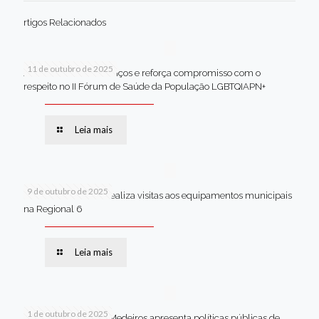
rtigos Relacionados
11 de outubro de 2025
Jaboatão celebra avanços e reforça compromisso com o
respeito no II Fórum de Saúde da População LGBTQIAPN+
Leia mais
9 de outubro de 2025
Van dos secretários realiza visitas aos equipamentos municipais
na Regional 6
Leia mais
1 de outubro de 2025
Em Brasília, Andréa Medeiros apresenta políticas públicas de