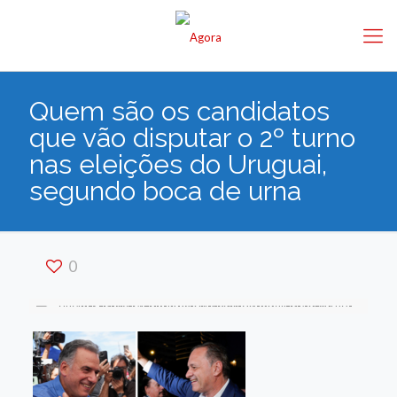
Quem são os candidatos
que vão disputar o 2º turno
nas eleições do Uruguai,
segundo boca de urna
0