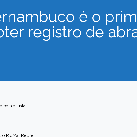
ernambuco é o prim
ter registro de ab
a para autistas
ro RioMar Recife