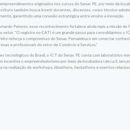
empreendimentos originados nos cursos do Senac PE, por meio da incubad
stituto também busca inserir docentes, discentes, corpo técnico-admini
mento, garantindo uma conexão estratégica entre ensino e inovação.
rnardo Peixoto, esse reconhecimento fortalece ainda mais a missão do 
 do setor. “O registro no CATI é um grande passo para consolidarmos o 
se feito reforça o compromisso do Senac Pernambuco em conectar conhec
sas e profissionais do setor de Comércio e Serviços.”
ques tecnológicos do Brasil, o ICT do Senac PE conta com laboratórios m
 incentiva o empreendedorismo por meio da incubadora i.de.i.a.S, lanç
tua na realização de workshops, ideathons, hackathons e eventos relacio
r
am
re