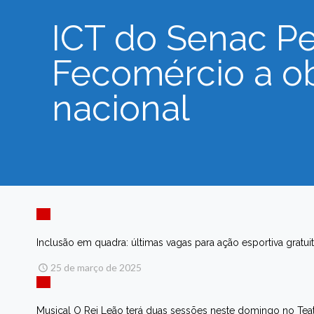
ICT do Senac P
Fecomércio a ob
nacional
Inclusão em quadra: últimas vagas para ação esportiva gratuit
25 de março de 2025
Musical O Rei Leão terá duas sessões neste domingo no Teat