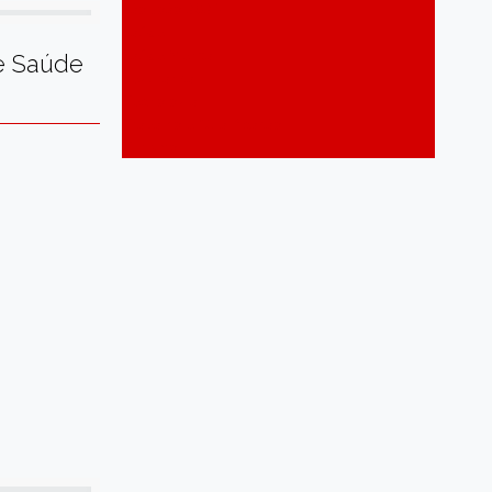
São João 2024
Saúde
Saúde Mental
e Saúde
Segurança
Tecnologia
Trabalho e Qualificação
Turismo