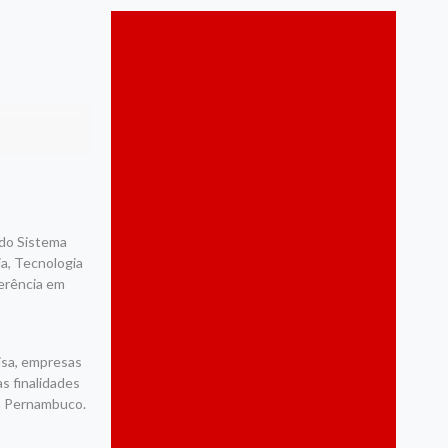
Acessibilidade
Agenda de Sabores
Agricultura
Assistência social
Cabo de Santo Agostinho
Carnaval
Cidadania e Inclusão Social
Cidades
Ciência e Tecnologia
Coronavírus
Cultura
 do Sistema
Cultura Popular
ia, Tecnologia
Cursos
ferência em
Desenvolvimento Economico
Destaques
Economia
Educação
isa, empresas
Eleições 2020
s finalidades
Empreendedorismo
em Pernambuco.
Energias Renováveis
Espiritualidade