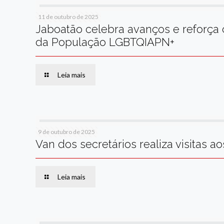
11 de outubro de 2025
Jaboatão celebra avanços e reforça
da População LGBTQIAPN+
Leia mais
9 de outubro de 2025
Van dos secretários realiza visitas 
Leia mais