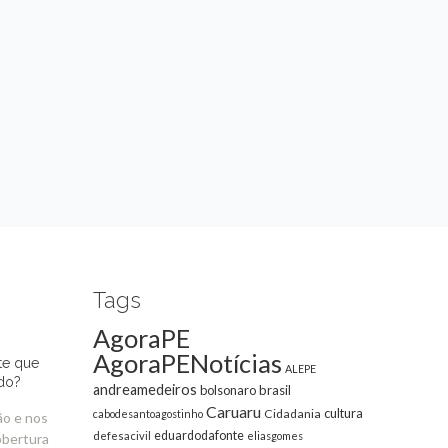
Tags
AgoraPE
AgoraPENotícias
te que
ALEPE
do?
andreamedeiros
bolsonaro
brasil
Caruaru
cultura
Cidadania
cabodesantoagostinho
ão e nos
eduardodafonte
defesacivil
eliasgomes
obertura