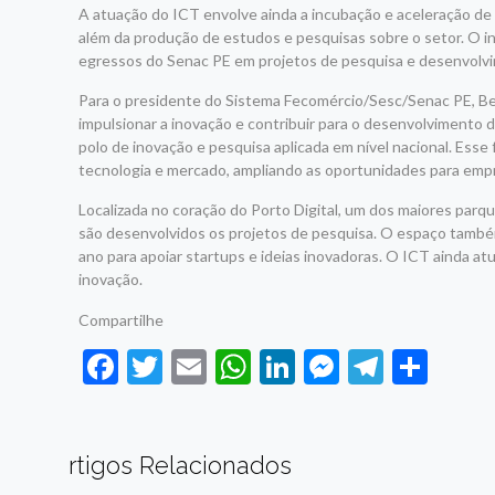
A atuação do ICT envolve ainda a incubação e aceleração de 
além da produção de estudos e pesquisas sobre o setor. O in
egressos do Senac PE em projetos de pesquisa e desenvolvi
Para o presidente do Sistema Fecomércio/Sesc/Senac PE, Be
impulsionar a inovação e contribuir para o desenvolvimento
polo de inovação e pesquisa aplicada em nível nacional. Es
tecnologia e mercado, ampliando as oportunidades para empre
Localizada no coração do Porto Digital, um dos maiores par
são desenvolvidos os projetos de pesquisa. O espaço também
ano para apoiar startups e ideias inovadoras. O ICT ainda a
inovação.
Compartilhe
Facebook
Twitter
Email
WhatsApp
LinkedIn
Messenge
Telegr
Sha
rtigos Relacionados