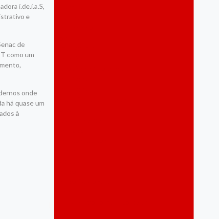
ora i.de.i.a.S,
Esportes
strativo e
Eventos
Gastronomia
Governo
Senac de
Infraestrutura
ICT como um
Inovação
imento,
Jaboatão do Guararapes
Jornalístico
Jornalístico
odernos onde
Lazer e Entretenimento
ada há quase um
Marketing Digital
nados à
Meio Ambiente
Mobilidade
Mobilidade Urbana
Mulher
Notícias
Política
Política Destaque
Recife
Região Metropolitana do Recife
Responsabilidade Social