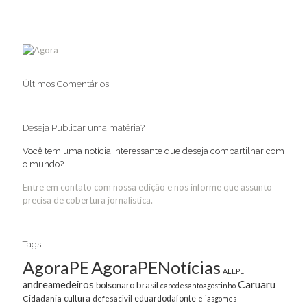
Últimos Comentários
Deseja Publicar uma matéria?
Você tem uma notícia interessante que deseja compartilhar com
o mundo?
Entre em contato com nossa edição e nos informe que assunto
precisa de cobertura jornalística.
Tags
AgoraPE
AgoraPENotícias
ALEPE
Caruaru
andreamedeiros
bolsonaro
brasil
cabodesantoagostinho
cultura
Cidadania
eduardodafonte
defesacivil
eliasgomes