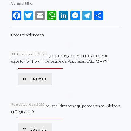
Compartilhe
Facebook
Twitter
Email
WhatsApp
LinkedIn
Messenger
Telegram
Share
rtigos Relacionados
11 de outubro de 2025
Jaboatão celebra avanços e reforça compromisso com o
respeito no II Fórum de Saúde da População LGBTQIAPN+
Leia mais
9 de outubro de 2025
Van dos secretários realiza visitas aos equipamentos municipais
na Regional 6
Leia mais