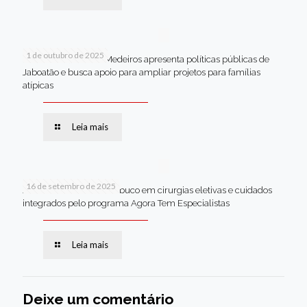
1 de outubro de 2025
Em Brasília, Andréa Medeiros apresenta políticas públicas de
Jaboatão e busca apoio para ampliar projetos para famílias
atípicas
Leia mais
16 de setembro de 2025
Jaboatão lidera Pernambuco em cirurgias eletivas e cuidados
integrados pelo programa Agora Tem Especialistas
Leia mais
Deixe um comentário