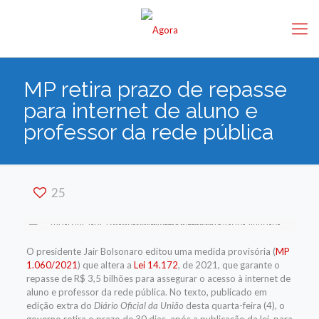
MP retira prazo de repasse
para internet de aluno e
professor da rede pública
25
O presidente Jair Bolsonaro editou uma medida provisória (
MP
1.060/2021
) que altera a
Lei 14.172
, de 2021, que garante o
repasse de R$ 3,5 bilhões para assegurar o acesso à internet de
aluno e professor da rede pública. No texto, publicado em
edição extra do
Diário Oficial da União
desta quarta-feira (4), o