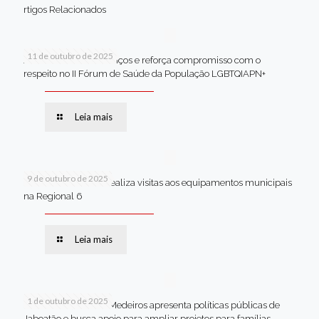
rtigos Relacionados
11 de outubro de 2025
Jaboatão celebra avanços e reforça compromisso com o
respeito no II Fórum de Saúde da População LGBTQIAPN+
Leia mais
9 de outubro de 2025
Van dos secretários realiza visitas aos equipamentos municipais
na Regional 6
Leia mais
1 de outubro de 2025
Em Brasília, Andréa Medeiros apresenta políticas públicas de
Jaboatão e busca apoio para ampliar projetos para famílias