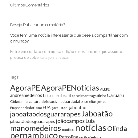
Últimos Comentários
Deseja Publicar uma matéria?
Você tem uma notícia interessante que deseja compartilhar com
o mundo?
Entre em contato com nossa edição e nos informe que assunto
precisa de cobertura jornalística.
Tags
AgoraPE
AgoraPENotícias
ALEPE
Caruaru
andreamedeiros
bolsonaro
brasil
cabodesantoagostinho
cultura
Cidadania
eduardodafonte
defesacivil
eliasgomes
jaboatao
EUA
Empreendedorismo
gaza
Israel
Jaboatão
jaboataodosguararapes
joãocampos
Lula
jaboatãodosguararapes
noticias
manomedeiros
Olinda
nautico
pernambuco
Petrolina
Prefeitura
pp