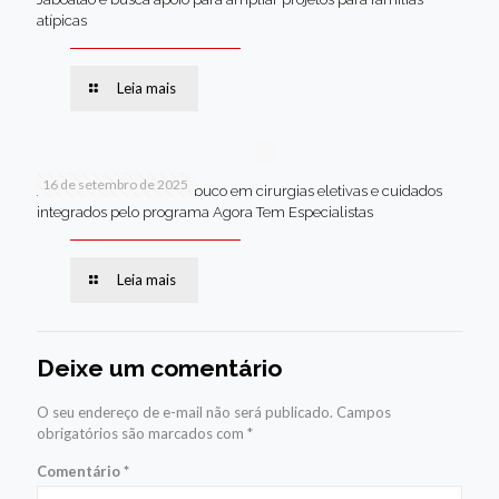
atípicas
Leia mais
16 de setembro de 2025
Jaboatão lidera Pernambuco em cirurgias eletivas e cuidados
integrados pelo programa Agora Tem Especialistas
Leia mais
Deixe um comentário
O seu endereço de e-mail não será publicado.
Campos
obrigatórios são marcados com
*
Comentário
*