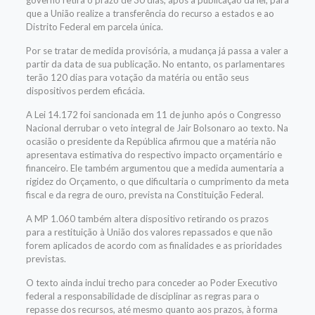
governo retira o prazo de 30 dias, após a publicação da lei, para
que a União realize a transferência do recurso a estados e ao
Distrito Federal em parcela única.
Por se tratar de medida provisória, a mudança já passa a valer a
partir da data de sua publicação. No entanto, os parlamentares
terão 120 dias para votação da matéria ou então seus
dispositivos perdem eficácia.
A Lei 14.172 foi sancionada em 11 de junho após o Congresso
Nacional derrubar o veto integral de Jair Bolsonaro ao texto. Na
ocasião o presidente da República afirmou que a matéria não
apresentava estimativa do respectivo impacto orçamentário e
financeiro. Ele também argumentou que a medida aumentaria a
rigidez do Orçamento, o que dificultaria o cumprimento da meta
fiscal e da regra de ouro, prevista na Constituição Federal.
A MP 1.060 também altera dispositivo retirando os prazos
para a restituição à União dos valores repassados e que não
forem aplicados de acordo com as finalidades e as prioridades
previstas.
O texto ainda inclui trecho para conceder ao Poder Executivo
federal a responsabilidade de disciplinar as regras para o
repasse dos recursos, até mesmo quanto aos prazos, à forma