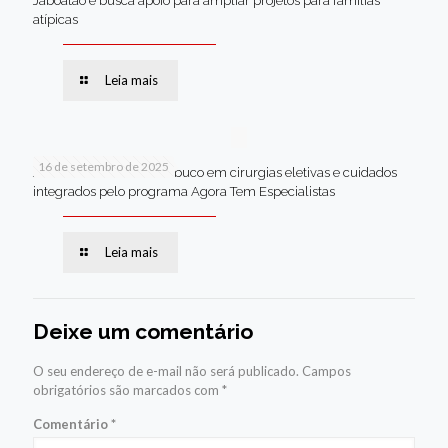
Jaboatão e busca apoio para ampliar projetos para famílias
atípicas
Leia mais
16 de setembro de 2025
Jaboatão lidera Pernambuco em cirurgias eletivas e cuidados
integrados pelo programa Agora Tem Especialistas
Leia mais
Deixe um comentário
O seu endereço de e-mail não será publicado.
Campos
obrigatórios são marcados com
*
Comentário
*