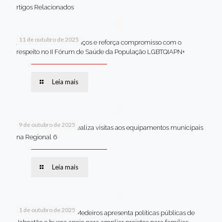
rtigos Relacionados
11 de outubro de 2025
Jaboatão celebra avanços e reforça compromisso com o
respeito no II Fórum de Saúde da População LGBTQIAPN+
Leia mais
9 de outubro de 2025
Van dos secretários realiza visitas aos equipamentos municipais
na Regional 6
Leia mais
1 de outubro de 2025
Em Brasília, Andréa Medeiros apresenta políticas públicas de