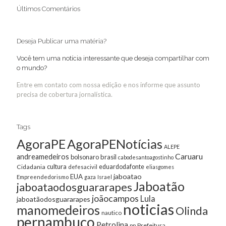
Últimos Comentários
Deseja Publicar uma matéria?
Você tem uma notícia interessante que deseja compartilhar com
o mundo?
Entre em contato com nossa edição e nos informe que assunto
precisa de cobertura jornalística.
Tags
AgoraPE
AgoraPENotícias
ALEPE
Caruaru
andreamedeiros
bolsonaro
brasil
cabodesantoagostinho
cultura
Cidadania
eduardodafonte
defesacivil
eliasgomes
jaboatao
EUA
Empreendedorismo
gaza
Israel
Jaboatão
jaboataodosguararapes
joãocampos
Lula
jaboatãodosguararapes
noticias
manomedeiros
Olinda
nautico
pernambuco
Petrolina
Prefeitura
pp