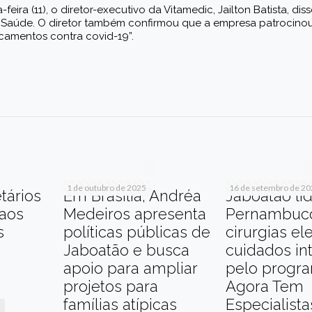
ira (11), o diretor-executivo da Vitamedic, Jailton Batista, di
a Saúde. O
diretor também confirmou que a empresa patrocinou
camentos contra covid-19”.
r
am
re
1 de outubro de 2025
16 de setembro de 2
tários
Em Brasília, Andréa
Jaboatão li
 aos
Medeiros apresenta
Pernambuc
s
políticas públicas de
cirurgias el
Jaboatão e busca
cuidados in
apoio para ampliar
pelo progr
projetos para
Agora Tem
famílias atípicas
Especialista