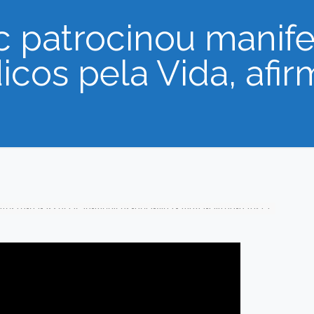
c patrocinou manife
cos pela Vida, afirm