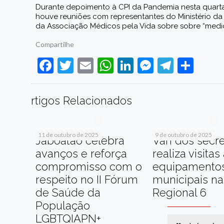
Durante depoimento à CPI da Pandemia nesta quarta-fe
houve reuniões com representantes do Ministério d
da Associação Médicos pela Vida sobre
sobre “medi
Compartilhe
Facebook
Twitter
Email
WhatsApp
LinkedIn
Messenge
Telegr
Sha
rtigos Relacionados
11 de outubro de 2025
9 de outubro de 2025
Jaboatão celebra
Van dos secre
avanços e reforça
realiza visitas
compromisso com o
equipamento
respeito no II Fórum
municipais na
de Saúde da
Regional 6
População
LGBTQIAPN+