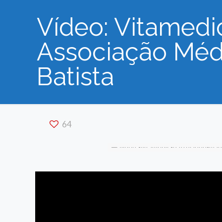
Vídeo: Vitamedi
Associação Médi
Batista
64