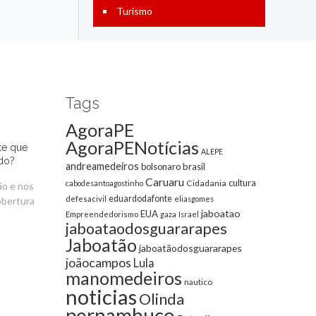
Turismo
Tags
AgoraPE
AgoraPENotícias
te que
ALEPE
do?
andreamedeiros
bolsonaro
brasil
Caruaru
cultura
Cidadania
cabodesantoagostinho
ão e nos
eduardodafonte
defesacivil
eliasgomes
obertura
jaboatao
EUA
Empreendedorismo
gaza
Israel
jaboataodosguararapes
Jaboatão
jaboatãodosguararapes
joãocampos
Lula
manomedeiros
nautico
noticias
Olinda
pernambuco