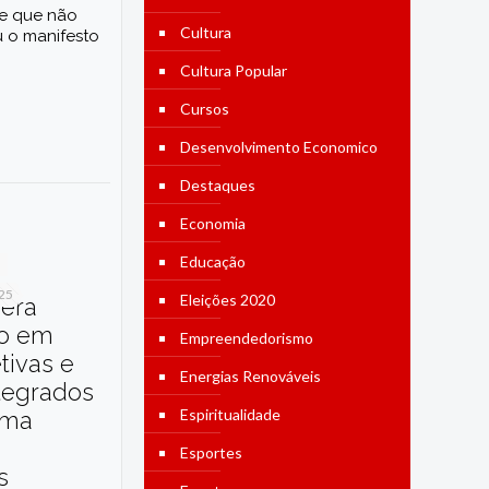
sse que não
Cultura
 o manifesto
Cultura Popular
Cursos
Desenvolvimento Economico
Destaques
Economia
Educação
025
Eleições 2020
dera
o em
Empreendedorismo
etivas e
Energias Renováveis
tegrados
Espiritualidade
ama
Esportes
s