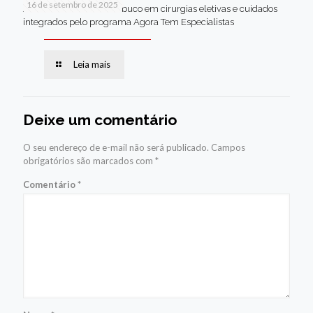
16 de setembro de 2025
Jaboatão lidera Pernambuco em cirurgias eletivas e cuidados
integrados pelo programa Agora Tem Especialistas
Leia mais
Deixe um comentário
O seu endereço de e-mail não será publicado.
Campos
obrigatórios são marcados com
*
Comentário
*