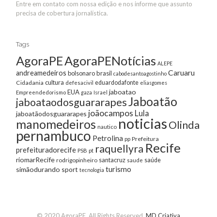
Entre em contato com nossa edição e nos informe que assunto
precisa de cobertura jornalística.
Tags
AgoraPE
AgoraPENotícias
ALEPE
Caruaru
andreamedeiros
bolsonaro
brasil
cabodesantoagostinho
cultura
Cidadania
eduardodafonte
defesacivil
eliasgomes
jaboatao
EUA
Empreendedorismo
gaza
Israel
Jaboatão
jaboataodosguararapes
joãocampos
Lula
jaboatãodosguararapes
noticias
manomedeiros
Olinda
nautico
pernambuco
Petrolina
Prefeitura
pp
Recife
raquellyra
prefeituradorecife
pt
PSB
riomarRecife
santacruz
rodrigopinheiro
saúde
saude
turismo
simãodurando
sport
tecnologia
© 2020 AgoraPE. All Rights Reserved.
MD Criativa