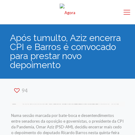
Após tumulto, Aziz encerra
CPI e Barros é convocado
para prestar novo
depoimento
94
Numa sessão marcada por bate-boca e desentendimentos
entre senadores da oposição e governistas, o presidente da CPI
da Pandemia, Omar Aziz (PSD-AM), decidiu encerrar mais cedo
o depoimento do deputado Ricardo Barros nesta quinta-feira