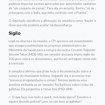
pudesse importar vacinas aprovadas por autoridades sanitárias
de “um conjunto de países”. Para ela, no entanto, Barros “só se
preocupou com a Índia, que tinha contrato com a Precisa”.
O deputado classificou a afirmação da senadora como “ilação” e
disse que não poderia aceitar tal desconfiança.
Sigilo
Logo na abertura da reunião, a CPI aprovou um requerimento
que assegura publicidade ao processo administrativo do
Ministério da Saúde para a compra da vacina Covaxin. Segundo
Simone Tebet (MDB-MS), um servidor da pasta impôs sigilo de
100 anos sobre os documentos, que foram entregues neste mês
à comissão.
A senadora afirmou que já leu toda a documentação sobre a
compra do imunizante indiano. Segundo ela, o processo traz
“inúmeras irregularidades e crimes”. Simone lembrou uma
anedota atribuída ao ex-senador Rui Barbosa sobre roubo de
galinhas. Ela perguntou a Omar Aziz (PSD-AM):
— O que faço com tudo o que li, com tudo que vi? Devolvo e
espero decisão judicial? Levo ou não levo as galinhas?