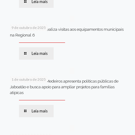
Leia mais
9 de outubro de 2025
Van dos secretários realiza visitas aos equipamentos municipais
na Regional 6
Leia mais
1 de outubro de 2025
Em Brasília, Andréa Medeiros apresenta políticas públicas de
Jaboatão e busca apoio para ampliar projetos para famílias
atípicas
Leia mais