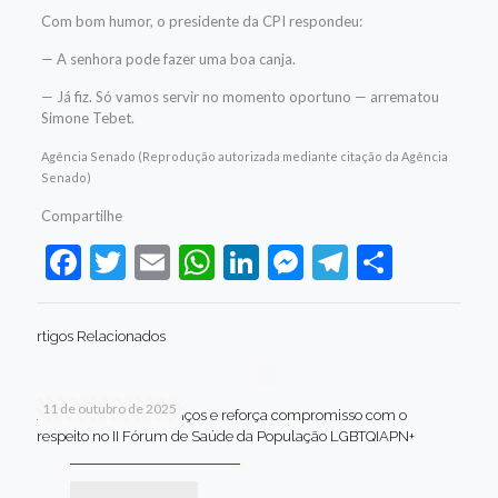
Com bom humor, o presidente da CPI respondeu:
— A senhora pode fazer uma boa canja.
— Já fiz. Só vamos servir no momento oportuno — arrematou
Simone Tebet.
Agência Senado (Reprodução autorizada mediante citação da Agência
Senado)
Compartilhe
Facebook
Twitter
Email
WhatsApp
LinkedIn
Messenger
Telegram
Share
rtigos Relacionados
11 de outubro de 2025
Jaboatão celebra avanços e reforça compromisso com o
respeito no II Fórum de Saúde da População LGBTQIAPN+