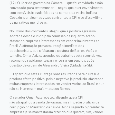
(12). O líder do governo na Câmara — que foi convidado e não
convocado para testemunhar — negou qualquer envolvimento
com possíveis irregularidades na compra da vacina indiana
Covaxin, por algumas vezes confrontou a CPI e se disse vítima
de narrativas mentirosas.
No último dos confrontos, alegou que a postura agressiva
adotada desde o início pela comissão de inquérito acabou
afastando empresas interessadas em vender imunizantes ao
Brasil. A afirmação provocou reação imediata dos
oposicionistas, que criticaram a postura de Barros. Após o
tumulto, Omar Aziz suspendeu os trabalhos pela segunda vez,
retomando rapidamente para encerrar em seguida, após
questão de ordem de Alessandro Vieira (Cidadania-SE).
— Espero que esta CPI traga bons resultados para o Brasil e
produza efeito positivo, pois o negativo já produziu, afastando
muitas empresas interessadas em vender vacina ao Brasil e que
não se interessam mais — acusou Barros.
O senador Omar Aziz rebateu, dizendo que a CPI
não atrapalhou a venda de vacinas, mas impediu práticas de
corrupção no Ministério da Saúde. Ainda segundo o presidente,
empresas já se manifestaram dizendo que querem, sim, vender