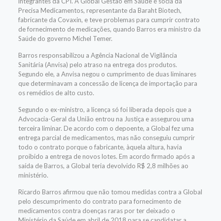
integrantes da CPI. A Global Gestão em Saúde é sócia da
Precisa Medicamentos, representante da Baraht Biotech,
fabricante da Covaxin, e teve problemas para cumprir contrato
de fornecimento de medicações, quando Barros era ministro da
Saúde do governo Michel Temer.
Barros responsabilizou a Agência Nacional de Vigilância
Sanitária (Anvisa) pelo atraso na entrega dos produtos.
Segundo ele, a Anvisa negou o cumprimento de duas liminares
que determinavam a concessão de licença de importação para
os remédios de alto custo.
Segundo o ex-ministro, a licença só foi liberada depois que a
Advocacia-Geral da União entrou na Justiça e assegurou uma
terceira liminar. De acordo com o depoente, a Global fez uma
entrega parcial de medicamentos, mas não conseguiu cumprir
todo o contrato porque o fabricante, àquela altura, havia
proibido a entrega de novos lotes. Em acordo firmado após a
saída de Barros, a Global teria devolvido R$ 2,8 milhões ao
ministério.
Ricardo Barros afirmou que não tomou medidas contra a Global
pelo descumprimento do contrato para fornecimento de
medicamentos contra doenças raras por ter deixado o
Ministério da Saúde em abril de 2018 para se candidatar a