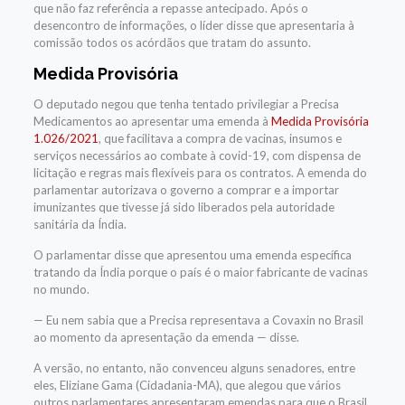
que não faz referência a repasse antecipado.
Após o
desencontro de informações, o líder disse que apresentaria à
comissão todos os acórdãos que tratam do assunto.
Medida Provisória
O deputado negou que tenha tentado privilegiar a Precisa
Medicamentos ao apresentar uma emenda à
Medida Provisória
1.026/2021
, que facilitava a compra de vacinas, insumos e
serviços necessários ao combate à covid-19, com dispensa de
licitação e regras mais flexíveis para os contratos. A emenda do
parlamentar autorizava o governo a comprar e a importar
imunizantes que tivesse já sido liberados pela autoridade
sanitária da Índia.
O parlamentar disse que apresentou uma emenda específica
tratando da Índia porque o país é o maior fabricante de vacinas
no mundo.
— Eu nem sabia que a Precisa representava a Covaxin no Brasil
ao momento da apresentação da emenda — disse.
A versão, no entanto, não convenceu alguns senadores, entre
eles, Eliziane Gama (Cidadania-MA), que alegou que vários
outros parlamentares apresentaram emendas para que o Brasil