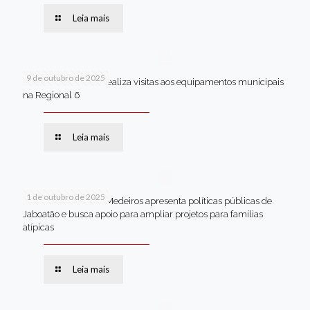
Leia mais
9 de outubro de 2025
Van dos secretários realiza visitas aos equipamentos municipais
na Regional 6
Leia mais
1 de outubro de 2025
Em Brasília, Andréa Medeiros apresenta políticas públicas de
Jaboatão e busca apoio para ampliar projetos para famílias
atípicas
Leia mais