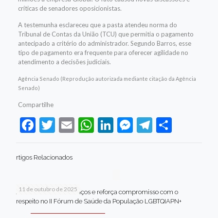
críticas de senadores oposicionistas.
A testemunha esclareceu que a pasta atendeu norma do
Tribunal de Contas da União (TCU) que permitia o pagamento
antecipado a critério do administrador. Segundo Barros, esse
tipo de pagamento era frequente para oferecer agilidade no
atendimento a decisões judiciais.
Agência Senado (Reprodução autorizada mediante citação da Agência
Senado)
Compartilhe
Facebook
Twitter
Email
WhatsApp
LinkedIn
Messenger
Telegram
Share
rtigos Relacionados
11 de outubro de 2025
Jaboatão celebra avanços e reforça compromisso com o
respeito no II Fórum de Saúde da População LGBTQIAPN+