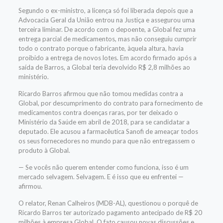
Segundo o ex-ministro, a licença só foi liberada depois que a
Advocacia Geral da União entrou na Justiça e assegurou uma
terceira liminar. De acordo com o depoente, a Global fez uma
entrega parcial de medicamentos, mas não conseguiu cumprir
todo o contrato porque o fabricante, àquela altura, havia
proibido a entrega de novos lotes. Em acordo firmado após a
saída de Barros, a Global teria devolvido R$ 2,8 milhões ao
ministério.
Ricardo Barros afirmou que não tomou medidas contra a
Global, por descumprimento do contrato para fornecimento de
medicamentos contra doenças raras, por ter deixado o
Ministério da Saúde em abril de 2018, para se candidatar a
deputado. Ele acusou a farmacêutica Sanofi de ameaçar todos
os seus fornecedores no mundo para que não entregassem o
produto à Global.
— Se vocês não querem entender como funciona, isso é um
mercado selvagem. Selvagem. E é isso que eu enfrentei —
afirmou.
O relator, Renan Calheiros (MDB-AL), questionou o porquê de
Ricardo Barros ter autorizado pagamento antecipado de R$ 20
milhões à empresa Global. O fato causou novas discussões e