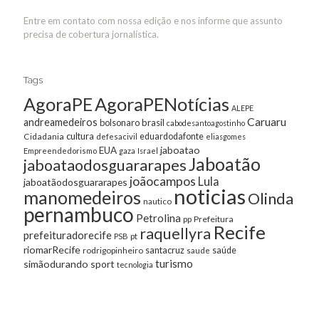
Entre em contato com nossa edição e nos informe que assunto
precisa de cobertura jornalística.
Tags
AgoraPE
AgoraPENotícias
ALEPE
Caruaru
andreamedeiros
bolsonaro
brasil
cabodesantoagostinho
cultura
Cidadania
eduardodafonte
defesacivil
eliasgomes
jaboatao
EUA
Empreendedorismo
gaza
Israel
Jaboatão
jaboataodosguararapes
joãocampos
Lula
jaboatãodosguararapes
noticias
manomedeiros
Olinda
nautico
pernambuco
Petrolina
Prefeitura
pp
Recife
raquellyra
prefeituradorecife
pt
PSB
riomarRecife
santacruz
rodrigopinheiro
saúde
saude
turismo
simãodurando
sport
tecnologia