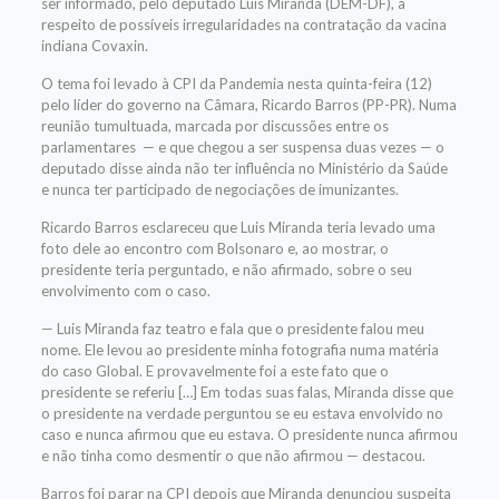
ser informado, pelo deputado Luis Miranda (DEM-DF), a
respeito de possíveis irregularidades na contratação da vacina
indiana Covaxin.
O tema foi levado à CPI da Pandemia nesta quinta-feira (12)
pelo líder do governo na Câmara, Ricardo Barros (PP-PR). Numa
reunião tumultuada, marcada por discussões entre os
parlamentares — e que chegou a ser suspensa duas vezes — o
deputado disse ainda não ter influência no Ministério da Saúde
e nunca ter participado de negociações de imunizantes.
Ricardo Barros esclareceu que Luis Miranda teria levado uma
foto dele ao encontro com Bolsonaro e, ao mostrar, o
presidente teria perguntado, e não afirmado, sobre o seu
envolvimento com o caso.
— Luis Miranda faz teatro e fala que o presidente falou meu
nome. Ele levou ao presidente minha fotografia numa matéria
do caso Global. E provavelmente foi a este fato que o
presidente se referiu […] Em todas suas falas, Miranda disse que
o presidente na verdade perguntou se eu estava envolvido no
caso e nunca afirmou que eu estava. O presidente nunca afirmou
e não tinha como desmentir o que não afirmou — destacou.
Barros foi parar na CPI depois que Miranda denunciou suspeita