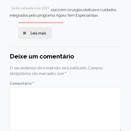
16 de setembro de 2025
Jaboatão lidera Pernambuco em cirurgias eletivas e cuidados
integrados pelo programa Agora Tem Especialistas
Leia mais
Deixe um comentário
O seu endereço de e-mail não será publicado.
Campos
obrigatórios são marcados com
*
Comentário
*