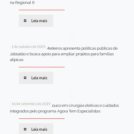
na Regional 6
Leia mais
1 de outubro de 2025
Em Brasília, Andréa Medeiros apresenta políticas públicas de
Jaboatão e busca apoio para ampliar projetos para famílias
atípicas
Leia mais
16 de setembro de 2025
Jaboatão lidera Pernambuco em cirurgias eletivas e cuidados
integrados pelo programa Agora Tem Especialistas
Leia mais