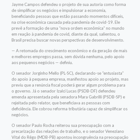
Jayme Campos defendeu o projeto de sua autoria como forma
de simplificar os negócios e impulsionar a economia,
beneficiando pessoas que estão passando momentos difíceis,
na crise econômica causada pela pandemia de covid-19. Ele
prevê a formação de uma “nova ordem econômica” no mundo
em reação à pandemia de covid, diante da qual, salientou, o
Brasil precisa buscar novas perspectivas de desenvolvimento.
—
A retomada do crescimento econômico e da geração de mais
e melhores empregos passa, sem dúvida nenhuma, pelo apoio
aos pequenos negócios
—
definiu.
O senador Jorginho Mello (PL-SC), declarando-se “entusiasta”
do apoio à pequena empresa, manifestou apoio ao projeto, mas
previu que a renúncia fiscal poderá gerar algum problema para
o governo. Já o senador Izalci Lucas (PSDB-DF) defendeu
emenda apresentada pela senadora Mara Gabrilli (PSDB-SP) e
rejeitada pelo relator, que beneficiava as pessoas com
deficiência. Ele
cobrou reforma tributária capaz de simplificar os
negócios.
O senador Paulo Rocha reiterou sua preocupação com a
precarização das relações de trabalho, e o senador Veneziano
Vital do Rêgo (MDB-PB) apontou incongruência na preocupação