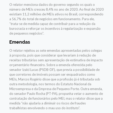
O relator menciona
dados do governo segundo os quais o
número de MEIs cresceu 8,4% no ano de 2020. Ao final de 2020
existiam 11,2 milhões de MEIs ativos no Brasil, correspondendo
a 56,7% do total de negócios em funcionamento.
Para ele,
“trata-se de medida capaz de contribuir para a redução da
burocracia e reforçar os incentivos à regularização e expansão
de pequenos negócios”.
Emendas
O relator
rejeitou
as sete emendas apresentadas pelos colegas
à proposta,
pois que considerar que levariam à redução de
receitas tributárias
sem apresentação de
estimativa de impacto
orçamentário-financeiro.
Sobre a emenda oferecida pelo
senador Izalci Lucas (PSDB-DF),
que
previa a possibilidade de
que corretores de imóveis possam ser enquadrados como
MEIs,
Marcos Rogério disse que a
profissão
já é tributada sob
outra metodologia
,
nos termos do
Estatuto Nacional da
Microempresa e da Empresa de Pequeno Porte.
Outra emenda,
do senador Paulo Rocha (PT-PA),
propunha vetar
o aumento de
contratação de funcionários pelo MEI,
mas o relator disse que a
medida
“não ajudaria a diminuir os riscos de fraudes
trabalhistas envolvendo o mau uso do instituto”.