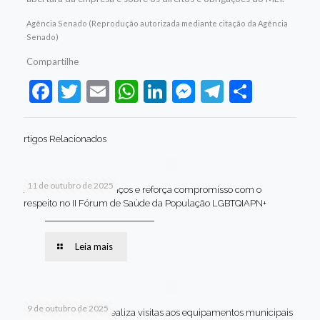
Agência Senado (Reprodução autorizada mediante citação da Agência
Senado)
Compartilhe
Facebook
Twitter
Email
WhatsApp
LinkedIn
Messenger
Telegram
Share
rtigos Relacionados
11 de outubro de 2025
Jaboatão celebra avanços e reforça compromisso com o
respeito no II Fórum de Saúde da População LGBTQIAPN+
Leia mais
9 de outubro de 2025
Van dos secretários realiza visitas aos equipamentos municipais