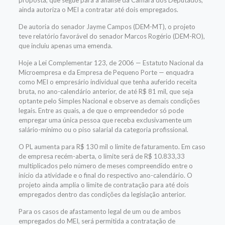
proposta,
que
segue para a análise da Câmara dos Deputados,
ainda
autoriza
o MEI
a contratar
até dois empregados
.
De autoria do senador Jayme Campos (DEM-MT), o projeto
teve relatório favorável do senador Marcos Rogério (DEM-RO),
que incluiu apenas uma emenda.
Hoje a Lei Complementar 123, de 2006
—
Estatuto Nacional da
Microempresa e da Empresa de Pequeno Porte
—
enquadra
como MEI o empresário individual que tenha auferido receita
bruta, no ano-calendário anterior, de até R$ 81
mil
, que seja
optante pelo Simples Nacional e observe as demais condições
legais. E
ntre as quais, a de que o
empreendedor
só pode
empregar uma única pessoa que
receba exclusivamente um
salário-mínimo ou o piso salarial da categoria profissional.
O PL aumenta para R$ 130
mil
o limite de faturamento. Em caso
de empresa recém-aberta, o limite será de R$ 10.833,33
multiplicados pelo número de meses compreendido entre o
início da atividade e o final do respectivo ano-calendário. O
projeto
ainda
amplia o limite de
contratação
para até
dois
empregados
dentro das
condições
d
a legislação anterior.
Para os casos de afastamento legal de um ou de ambos
empregados do MEI, será permitida a contratação de