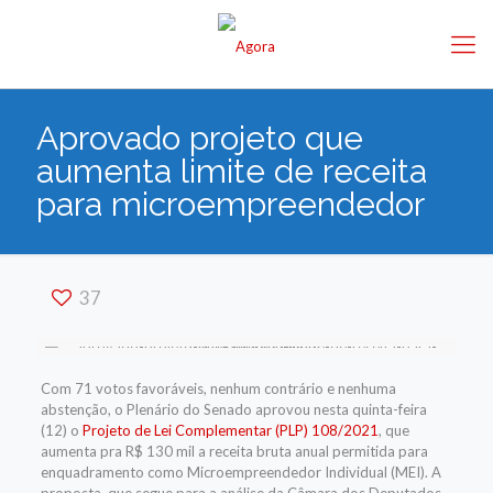
Aprovado projeto que
aumenta limite de receita
para microempreendedor
37
Com 71 votos favoráveis, nenhum contrário e nenhuma
abstenção, o
Plenário do Senado aprovou nesta
quinta-feira
(12)
o
Projeto de Lei Complementar (PLP) 108/2021
, que
aumenta
pra R$ 130 mil
a receita bruta anual permitida para
enquadramento como Microempreendedor Individual (MEI).
A