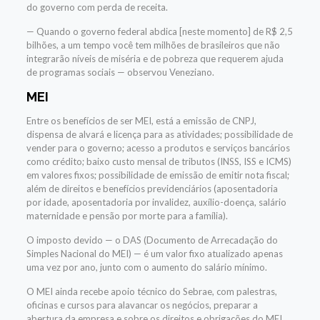
do governo com perda de receita.
—
Quando o governo federal abdica [neste momento] de R$ 2,5
bilhões, a um tempo você tem milhões de brasileiros que não
integrarão níveis de miséria e de pobreza que requerem ajuda
de programas sociais
—
observou Veneziano.
MEI
Entre os benefícios de ser MEI, está a emissão de CNPJ,
dispensa de alvará e licença para as atividades; possibilidade de
vender para o governo; acesso a produtos e serviços bancários
como crédito; baixo custo mensal de tributos (INSS, ISS e ICMS)
em valores fixos; possibilidade de emissão de emitir nota fiscal;
além de direitos e benefícios previdenciários (aposentadoria
por idade, aposentadoria por invalidez, auxílio-doença, salário
maternidade e pensão por morte para a família).
O imposto devido
—
o DAS (Documento de Arrecadação do
Simples Nacional do MEI)
—
é um valor fixo atualizado apenas
uma vez por ano, junto com o aumento do salário mínimo.
O MEI ainda recebe apoio técnico do Sebrae, com palestras,
oficinas e cursos para alavancar os negócios, preparar a
abertura da empresa e sobre os direitos e obrigações do MEI.