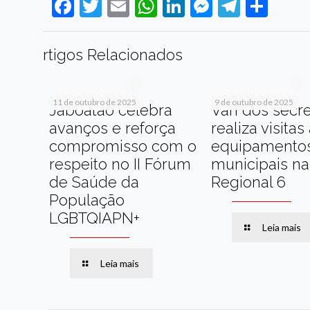
Facebook
Twitter
Email
WhatsApp
LinkedIn
Messenge
Telegr
Sha
rtigos Relacionados
11 de outubro de 2025
9 de outubro de 2025
Jaboatão celebra
Van dos secre
avanços e reforça
realiza visitas
compromisso com o
equipamento
respeito no II Fórum
municipais na
de Saúde da
Regional 6
População
LGBTQIAPN+
Leia mais
Leia mais