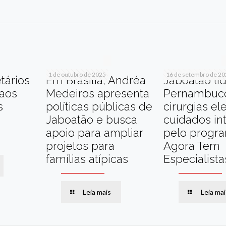
r
am
re
1 de outubro de 2025
16 de setembro de 2
tários
Em Brasília, Andréa
Jaboatão li
 aos
Medeiros apresenta
Pernambuc
s
políticas públicas de
cirurgias el
Jaboatão e busca
cuidados in
apoio para ampliar
pelo progr
projetos para
Agora Tem
famílias atípicas
Especialista
Leia mais
Leia mai