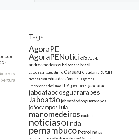
Tags
AgoraPE
AgoraPENotícias
te que
ALEPE
do?
andreamedeiros
bolsonaro
brasil
Caruaru
cultura
Cidadania
cabodesantoagostinho
ão e nos
eduardodafonte
defesacivil
eliasgomes
obertura
jaboatao
EUA
Empreendedorismo
gaza
Israel
jaboataodosguararapes
Jaboatão
jaboatãodosguararapes
joãocampos
Lula
manomedeiros
nautico
noticias
Olinda
pernambuco
Petrolina
pp
prefeituradorecife