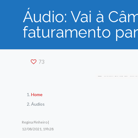
Áudio: Vai à Câ
faturamento pa
73
Home
Áudios
Regina Pinheiro |
12/08/2021, 19h28