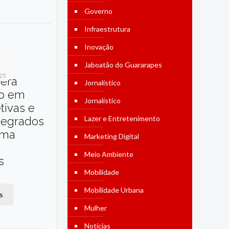
Governo
Infraestrutura
Inovação
Jaboatão do Guararapes
025
dera
Jornalístico
o em
Jornalístico
etivas e
Lazer e Entretenimento
tegrados
ama
Marketing Digital
Meio Ambiente
s
Mobilidade
Mobilidade Urbana
s
Mulher
Notícias