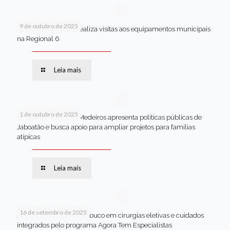
9 de outubro de 2025
Van dos secretários realiza visitas aos equipamentos municipais
na Regional 6
Leia mais
1 de outubro de 2025
Em Brasília, Andréa Medeiros apresenta políticas públicas de
Jaboatão e busca apoio para ampliar projetos para famílias
atípicas
Leia mais
16 de setembro de 2025
Jaboatão lidera Pernambuco em cirurgias eletivas e cuidados
integrados pelo programa Agora Tem Especialistas