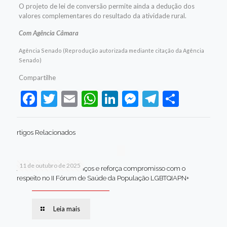
O projeto de lei de conversão permite ainda a dedução dos
valores complementares do resultado da atividade rural.
Com Agência Câmara
Agência Senado (Reprodução autorizada mediante citação da Agência
Senado)
Compartilhe
Facebook
Twitter
Email
WhatsApp
LinkedIn
Messenger
Telegram
Share
rtigos Relacionados
11 de outubro de 2025
Jaboatão celebra avanços e reforça compromisso com o
respeito no II Fórum de Saúde da População LGBTQIAPN+
Leia mais