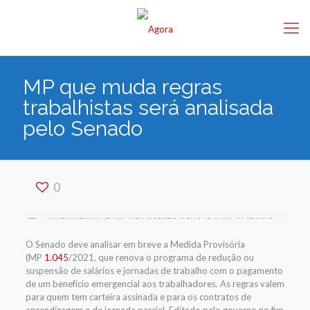
MP que muda regras
trabalhistas será analisada
pelo Senado
0
O Senado deve analisar em breve a Medida Provisória
(MP
1.045
/2021, que renova o programa de redução ou
suspensão de salários e jornadas de trabalho com o pagamento
de um benefício emergencial aos trabalhadores. As regras valem
para quem tem carteira assinada e para os contratos de