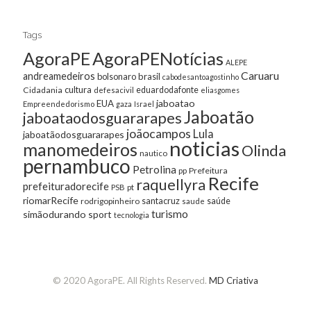
Tags
AgoraPE
AgoraPENotícias
ALEPE
Caruaru
andreamedeiros
bolsonaro
brasil
cabodesantoagostinho
cultura
Cidadania
eduardodafonte
defesacivil
eliasgomes
jaboatao
EUA
Empreendedorismo
gaza
Israel
Jaboatão
jaboataodosguararapes
joãocampos
Lula
jaboatãodosguararapes
noticias
manomedeiros
Olinda
nautico
pernambuco
Petrolina
Prefeitura
pp
Recife
raquellyra
prefeituradorecife
pt
PSB
riomarRecife
santacruz
rodrigopinheiro
saúde
saude
turismo
simãodurando
sport
tecnologia
© 2020 AgoraPE. All Rights Reserved.
MD Criativa