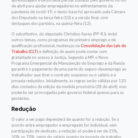
aprendizagem e de jornada parcial. Editado pelo governo no fim
de abril para ajudar empregadores no enfrentamento da
pandemia de covid-19, o texto-base foi aprovado pela Câmara
dos Deputado na terça-feira (10) e a versão final, com
destaques dos partidos, na quinta-feira (12).
O substitutivo, do deputado Christino Aureo (PP-RJ), inclui
outros temas, como programas de primeiro emprego e de
qualificação profissional, mudanças na
Consolidação das Leis do
Trabalho (CLT)
e definição de quem pode contar com
gratuidade no acesso à Justiça. Segundo a MP, o Novo
Programa Emergencial de Manutenção do Emprego e da Renda
garantirá o pagamento de uma parte do seguro-desemprego ao
trabalhador que tiver o contrato suspenso ou o salário e a
jornada reduzidos. Inicialmente, as regras serão válidas por 120
dias contados da edição da medida provisória (28 de abril), mas
poderão ser prorrogadas pelo governo federal apenas para as
gestantes.
Redução
O valor a ser pago dependerá de quanto for a redução. Se o
acordo entre empregador e empregado for individual, sem
participação de sindicato, a redução só poderá ser de 25%,
50% ou 70%, tanto do salário quanto da jornada de trabalho.