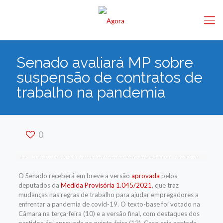
Senado avaliará MP sobre
suspensão de contratos de
trabalho na pandemia
0
O Senado receberá em breve a versão
aprovada
pelos
deputados da
Medida Provisória 1.045/2021
, que traz
mudanças nas regras de trabalho para ajudar empregadores a
enfrentar a pandemia de covid-19. O texto-base foi votado na
Câmara na terça-feira (10) e a versão final, com destaques dos