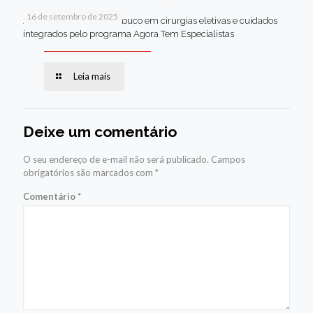
16 de setembro de 2025
Jaboatão lidera Pernambuco em cirurgias eletivas e cuidados
integrados pelo programa Agora Tem Especialistas
Leia mais
Deixe um comentário
O seu endereço de e-mail não será publicado.
Campos
obrigatórios são marcados com
*
Comentário
*