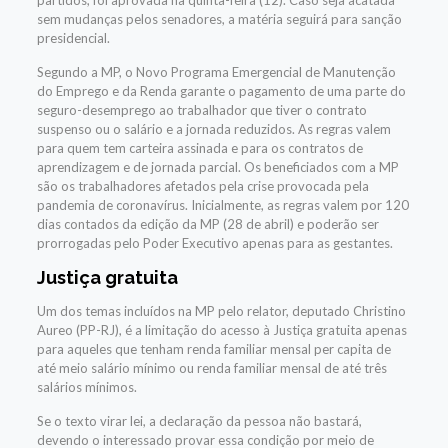
partidos, foi aprovada na quinta-feira (12). Caso seja acatada
sem mudanças pelos senadores, a matéria seguirá para sanção
presidencial.
Segundo a MP, o Novo Programa Emergencial de Manutenção
do Emprego e da Renda garante o pagamento de uma parte do
seguro-desemprego ao trabalhador que tiver o contrato
suspenso ou o salário e a jornada reduzidos. As regras valem
para quem tem carteira assinada e para os contratos de
aprendizagem e de jornada parcial. Os beneficiados com a MP
são os trabalhadores afetados pela crise provocada pela
pandemia de coronavírus. Inicialmente, as regras valem por 120
dias contados da edição da MP (28 de abril) e poderão ser
prorrogadas pelo Poder Executivo apenas para as gestantes.
Justiça gratuita
Um dos temas incluídos na MP pelo relator, deputado Christino
Aureo (PP-RJ), é a limitação do acesso à Justiça gratuita apenas
para aqueles que tenham renda familiar mensal per capita de
até meio salário mínimo ou renda familiar mensal de até três
salários mínimos.
Se o texto virar lei, a declaração da pessoa não bastará,
devendo o interessado provar essa condição por meio de