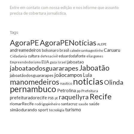
Entre em contato com nossa edição e nos informe que assunto
precisa de cobertura jornalística.
Tags
AgoraPE
AgoraPENotícias
ALEPE
Caruaru
andreamedeiros
bolsonaro
brasil
cabodesantoagostinho
cultura
Cidadania
eduardodafonte
defesacivil
eliasgomes
jaboatao
EUA
Empreendedorismo
gaza
Israel
Jaboatão
jaboataodosguararapes
joãocampos
Lula
jaboatãodosguararapes
noticias
manomedeiros
Olinda
nautico
pernambuco
Petrolina
Prefeitura
pp
Recife
raquellyra
prefeituradorecife
pt
PSB
riomarRecife
santacruz
rodrigopinheiro
saúde
saude
turismo
simãodurando
sport
tecnologia