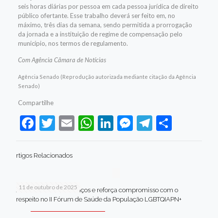
seis horas diárias por pessoa em cada pessoa jurídica de direito
público ofertante. Esse trabalho deverá ser feito em, no
máximo, três dias da semana, sendo permitida a prorrogação
da jornada e a instituição de regime de compensação pelo
município, nos termos de regulamento.
Com Agência Câmara de Notícias
Agência Senado (Reprodução autorizada mediante citação da Agência
Senado)
Compartilhe
Facebook
Twitter
Email
WhatsApp
LinkedIn
Messenger
Telegram
Share
rtigos Relacionados
11 de outubro de 2025
Jaboatão celebra avanços e reforça compromisso com o
respeito no II Fórum de Saúde da População LGBTQIAPN+