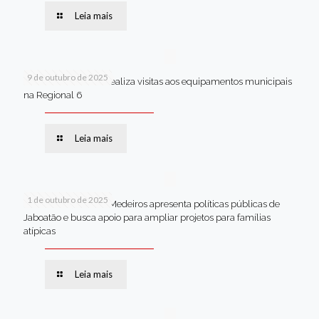
Leia mais
9 de outubro de 2025
Van dos secretários realiza visitas aos equipamentos municipais
na Regional 6
Leia mais
1 de outubro de 2025
Em Brasília, Andréa Medeiros apresenta políticas públicas de
Jaboatão e busca apoio para ampliar projetos para famílias
atípicas
Leia mais