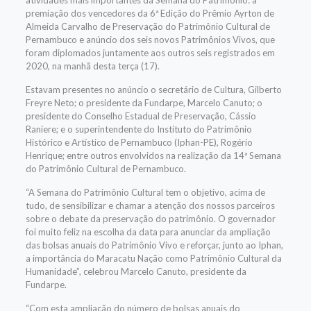
atividades mais importantes da Semana do Patrimônio: a
premiação dos vencedores da 6ª Edição do Prêmio Ayrton de
Almeida Carvalho de Preservação do Patrimônio Cultural de
Pernambuco e anúncio dos seis novos Patrimônios Vivos, que
foram diplomados juntamente aos outros seis registrados em
2020, na manhã desta terça (17).
Estavam presentes no anúncio o secretário de Cultura, Gilberto
Freyre Neto; o presidente da Fundarpe, Marcelo Canuto; o
presidente do Conselho Estadual de Preservação, Cássio
Raniere; e o superintendente do Instituto do Patrimônio
Histórico e Artístico de Pernambuco (Iphan-PE), Rogério
Henrique; entre outros envolvidos na realização da 14ª Semana
do Patrimônio Cultural de Pernambuco.
“A Semana do Patrimônio Cultural tem o objetivo, acima de
tudo, de sensibilizar e chamar a atenção dos nossos parceiros
sobre o debate da preservação do patrimônio. O governador
foi muito feliz na escolha da data para anunciar da ampliação
das bolsas anuais do Patrimônio Vivo e reforçar, junto ao Iphan,
a importância do Maracatu Nação como Patrimônio Cultural da
Humanidade”, celebrou Marcelo Canuto, presidente da
Fundarpe.
“Com esta ampliação do número de bolsas anuais do