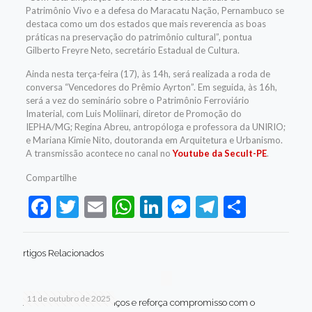
Patrimônio Vivo e a defesa do Maracatu Nação, Pernambuco se
destaca como um dos estados que mais reverencia as boas
práticas na preservação do patrimônio cultural”, pontua
Gilberto Freyre Neto, secretário Estadual de Cultura.
Ainda nesta terça-feira (17), às 14h, será realizada a roda de
conversa “Vencedores do Prêmio Ayrton”. Em seguida, às 16h,
será a vez do seminário sobre o Patrimônio Ferroviário
Imaterial, com Luis Moliinari, diretor de Promoção do
IEPHA/MG; Regina Abreu, antropóloga e professora da UNIRIO;
e Mariana Kimie Nito, doutoranda em Arquitetura e Urbanismo.
A transmissão acontece no canal no
Youtube da Secult-PE
.
Compartilhe
Facebook
Twitter
Email
WhatsApp
LinkedIn
Messenger
Telegram
Share
rtigos Relacionados
11 de outubro de 2025
Jaboatão celebra avanços e reforça compromisso com o