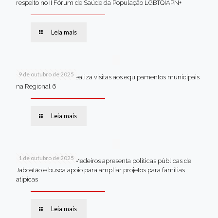
respeito no II Fórum de Saúde da População LGBTQIAPN+
Leia mais
9 de outubro de 2025
Van dos secretários realiza visitas aos equipamentos municipais
na Regional 6
Leia mais
1 de outubro de 2025
Em Brasília, Andréa Medeiros apresenta políticas públicas de
Jaboatão e busca apoio para ampliar projetos para famílias
atípicas
Leia mais