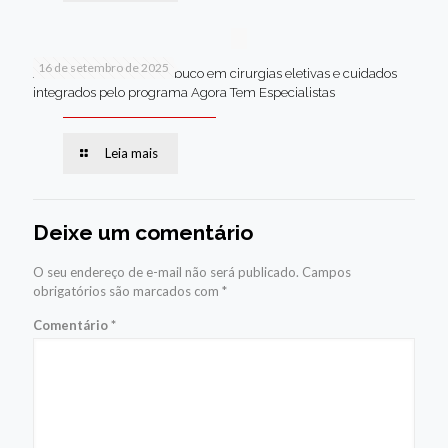
16 de setembro de 2025
Jaboatão lidera Pernambuco em cirurgias eletivas e cuidados
integrados pelo programa Agora Tem Especialistas
Leia mais
Deixe um comentário
O seu endereço de e-mail não será publicado.
Campos
obrigatórios são marcados com
*
Comentário
*