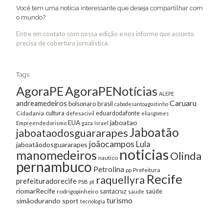
Você tem uma notícia interessante que deseja compartilhar com
o mundo?
Entre em contato com nossa edição e nos informe que assunto
precisa de cobertura jornalística.
Tags
AgoraPE
AgoraPENotícias
ALEPE
Caruaru
andreamedeiros
bolsonaro
brasil
cabodesantoagostinho
cultura
Cidadania
eduardodafonte
defesacivil
eliasgomes
jaboatao
EUA
Empreendedorismo
gaza
Israel
Jaboatão
jaboataodosguararapes
joãocampos
Lula
jaboatãodosguararapes
noticias
manomedeiros
Olinda
nautico
pernambuco
Petrolina
Prefeitura
pp
Recife
raquellyra
prefeituradorecife
pt
PSB
riomarRecife
santacruz
rodrigopinheiro
saúde
saude
turismo
simãodurando
sport
tecnologia