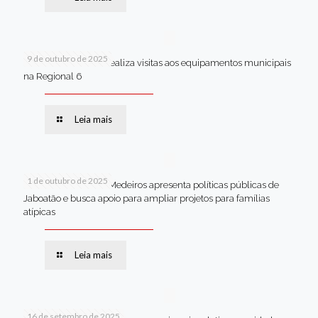
9 de outubro de 2025
Van dos secretários realiza visitas aos equipamentos municipais
na Regional 6
Leia mais
1 de outubro de 2025
Em Brasília, Andréa Medeiros apresenta políticas públicas de
Jaboatão e busca apoio para ampliar projetos para famílias
atípicas
Leia mais
16 de setembro de 2025