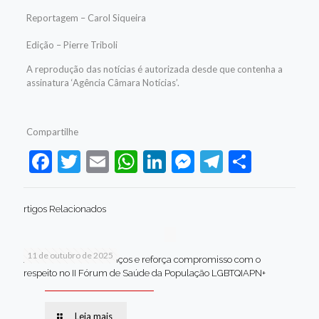
Reportagem – Carol Siqueira
Edição – Pierre Triboli
A reprodução das notícias é autorizada desde que contenha a
assinatura ‘Agência Câmara Notícias’.
Compartilhe
Facebook
Twitter
Email
WhatsApp
LinkedIn
Messenger
Telegram
Share
rtigos Relacionados
11 de outubro de 2025
Jaboatão celebra avanços e reforça compromisso com o
respeito no II Fórum de Saúde da População LGBTQIAPN+
Leia mais