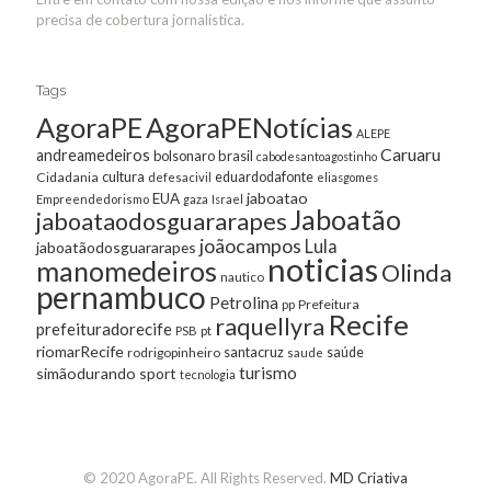
precisa de cobertura jornalística.
Tags
AgoraPE
AgoraPENotícias
ALEPE
Caruaru
andreamedeiros
bolsonaro
brasil
cabodesantoagostinho
cultura
Cidadania
eduardodafonte
defesacivil
eliasgomes
jaboatao
EUA
Empreendedorismo
gaza
Israel
Jaboatão
jaboataodosguararapes
joãocampos
Lula
jaboatãodosguararapes
noticias
manomedeiros
Olinda
nautico
pernambuco
Petrolina
Prefeitura
pp
Recife
raquellyra
prefeituradorecife
pt
PSB
riomarRecife
santacruz
rodrigopinheiro
saúde
saude
turismo
simãodurando
sport
tecnologia
© 2020 AgoraPE. All Rights Reserved.
MD Criativa