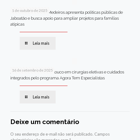
1 de outubro de 2025
Em Brasília, Andréa Medeiros apresenta políticas públicas de
Jaboatão e busca apoio para ampliar projetos para famílias
atípicas
Leia mais
16 de setembro de 2025
Jaboatão lidera Pernambuco em cirurgias eletivas e cuidados
integrados pelo programa Agora Tem Especialistas
Leia mais
Deixe um comentário
O seu endereço de e-mail não será publicado.
Campos