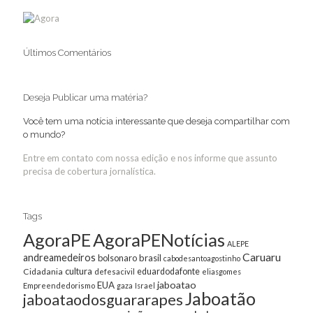
Últimos Comentários
Deseja Publicar uma matéria?
Você tem uma notícia interessante que deseja compartilhar com
o mundo?
Entre em contato com nossa edição e nos informe que assunto
precisa de cobertura jornalística.
Tags
AgoraPE
AgoraPENotícias
ALEPE
Caruaru
andreamedeiros
bolsonaro
brasil
cabodesantoagostinho
cultura
Cidadania
eduardodafonte
defesacivil
eliasgomes
jaboatao
EUA
Empreendedorismo
gaza
Israel
Jaboatão
jaboataodosguararapes