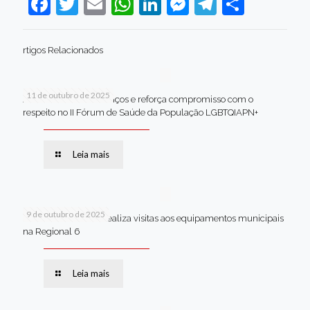
Facebook
Twitter
Email
WhatsApp
LinkedIn
Messenger
Telegram
Share
rtigos Relacionados
11 de outubro de 2025
Jaboatão celebra avanços e reforça compromisso com o
respeito no II Fórum de Saúde da População LGBTQIAPN+
Leia mais
9 de outubro de 2025
Van dos secretários realiza visitas aos equipamentos municipais
na Regional 6
Leia mais