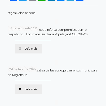
rtigos Relacionados
11 de outubro de 2025
Jaboatão celebra avanços e reforça compromisso com o
respeito no II Fórum de Saúde da População LGBTQIAPN+
Leia mais
9 de outubro de 2025
Van dos secretários realiza visitas aos equipamentos municipais
na Regional 6
Leia mais