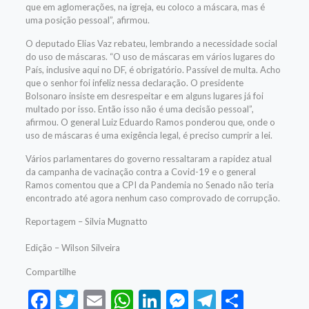
que em aglomerações, na igreja, eu coloco a máscara, mas é
uma posição pessoal”, afirmou.
O deputado Elias Vaz rebateu, lembrando a necessidade social
do uso de máscaras.
“O uso de máscaras em vários lugares do
País, inclusive aqui no DF, é obrigatório. Passível de multa. Acho
que o senhor foi infeliz nessa declaração. O presidente
Bolsonaro insiste em desrespeitar e em alguns lugares já foi
multado por isso. Então isso não é uma decisão pessoal”,
afirmou.
O general Luiz Eduardo Ramos ponderou que, onde o
uso de máscaras é uma exigência legal, é preciso cumprir a lei.
Vários parlamentares do governo ressaltaram a rapidez atual
da campanha de vacinação contra a Covid-19 e o general
Ramos comentou que a CPI da Pandemia no Senado não teria
encontrado até agora nenhum caso comprovado de corrupção.
Reportagem – Silvia Mugnatto
Edição – Wilson Silveira
Compartilhe
Facebook
Twitter
Email
WhatsApp
LinkedIn
Messenger
Telegram
Share