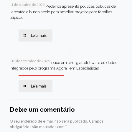
1 de outubro de 2025
Em Brasília, Andréa Medeiros apresenta políticas públicas de
Jaboatão e busca apoio para ampliar projetos para famílias
atípicas
Leia mais
16 de setembro de 2025
Jaboatão lidera Pernambuco em cirurgias eletivas e cuidados
integrados pelo programa Agora Tem Especialistas
Leia mais
Deixe um comentário
O seu endereço de e-mail não será publicado.
Campos
obrigatórios são marcados com
*