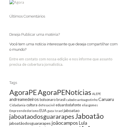
Últimos Comentários
Deseja Publicar uma matéria?
Você tem uma notícia interessante que deseja compartilhar com
o mundo?
Entre em contato com nossa edição e nos informe que assunto
precisa de cobertura jornalística.
Tags
AgoraPE
AgoraPENotícias
ALEPE
Caruaru
andreamedeiros
bolsonaro
brasil
cabodesantoagostinho
cultura
Cidadania
eduardodafonte
defesacivil
eliasgomes
jaboatao
EUA
Empreendedorismo
gaza
Israel
Jaboatão
jaboataodosguararapes
joãocampos
Lula
jaboatãodosguararapes