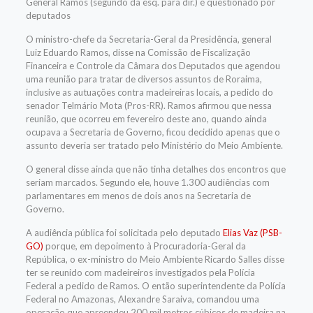
General Ramos (segundo da esq. para dir.) é questionado por
deputados
O ministro-chefe da Secretaria-Geral da Presidência, general
Luiz Eduardo Ramos, disse na Comissão de Fiscalização
Financeira e Controle da Câmara dos Deputados que agendou
uma reunião para tratar de diversos assuntos de Roraima,
inclusive as autuações contra madeireiras locais, a pedido do
senador Telmário Mota (Pros-RR). Ramos afirmou que nessa
reunião, que ocorreu em fevereiro deste ano, quando ainda
ocupava a Secretaria de Governo, ficou decidido apenas que o
assunto deveria ser tratado pelo Ministério do Meio Ambiente.
O general disse ainda que não tinha detalhes dos encontros que
seriam marcados. Segundo ele, houve 1.300 audiências com
parlamentares em menos de dois anos na Secretaria de
Governo.
A audiência pública foi solicitada pelo deputado
Elias Vaz (PSB-
GO)
porque, em depoimento à Procuradoria-Geral da
República, o ex-ministro do Meio Ambiente Ricardo Salles disse
ter se reunido com madeireiros investigados pela Polícia
Federal a pedido de Ramos.
O então superintendente da Polícia
Federal no Amazonas, Alexandre Saraiva, comandou uma
operação que apreendeu 200 mil metros cúbicos de madeira na