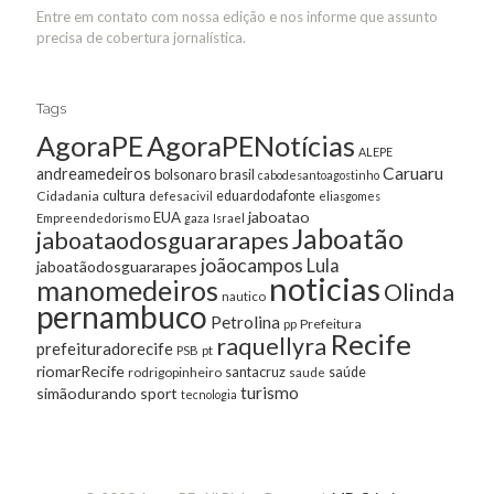
Entre em contato com nossa edição e nos informe que assunto
precisa de cobertura jornalística.
Tags
AgoraPE
AgoraPENotícias
ALEPE
Caruaru
andreamedeiros
bolsonaro
brasil
cabodesantoagostinho
cultura
Cidadania
eduardodafonte
defesacivil
eliasgomes
jaboatao
EUA
Empreendedorismo
gaza
Israel
Jaboatão
jaboataodosguararapes
joãocampos
Lula
jaboatãodosguararapes
noticias
manomedeiros
Olinda
nautico
pernambuco
Petrolina
Prefeitura
pp
Recife
raquellyra
prefeituradorecife
pt
PSB
riomarRecife
santacruz
rodrigopinheiro
saúde
saude
turismo
simãodurando
sport
tecnologia