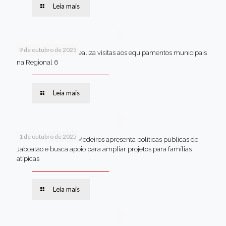
Leia mais
9 de outubro de 2025
Van dos secretários realiza visitas aos equipamentos municipais
na Regional 6
Leia mais
1 de outubro de 2025
Em Brasília, Andréa Medeiros apresenta políticas públicas de
Jaboatão e busca apoio para ampliar projetos para famílias
atípicas
Leia mais