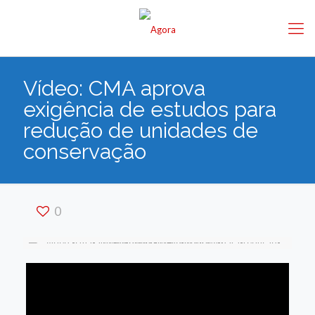
Vídeo: CMA aprova
exigência de estudos para
redução de unidades de
conservação
0