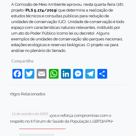
A Comissão de Meio Ambiente aprovou, nesta quarta-feira (18),
projeto (
PLS 5.174/2019
) que determina a realização de
estudos técnicos e consultas públicas para redução de
unidades de conservação (UC). Unidade de conservação é todo
espaço com características naturais relevantes, instituído por
um ato do Poder Público (como lei ou decreto). Alguns
exemplos de unidades de conservação são parques nacionais,
estações ecológicas e reservas biológicas. O projeto vai para
análise no plenário do Senado.
Compartilhe
Facebook
Twitter
Email
WhatsApp
LinkedIn
Messenger
Telegram
Share
rtigos Relacionados
11 de outubro de 2025
Jaboatão celebra avanços e reforça compromisso com o
respeito no II Fórum de Saúde da População LGBTQIAPN+