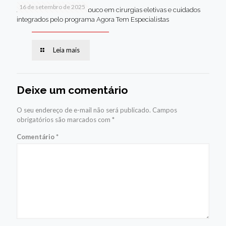
16 de setembro de 2025
Jaboatão lidera Pernambuco em cirurgias eletivas e cuidados
integrados pelo programa Agora Tem Especialistas
Leia mais
Deixe um comentário
O seu endereço de e-mail não será publicado.
Campos
obrigatórios são marcados com
*
Comentário
*