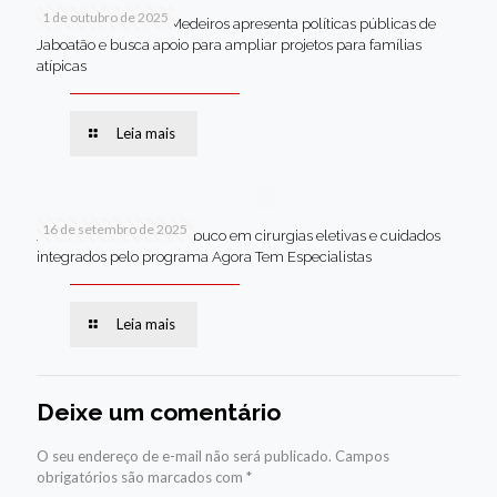
1 de outubro de 2025
Em Brasília, Andréa Medeiros apresenta políticas públicas de
Jaboatão e busca apoio para ampliar projetos para famílias
atípicas
Leia mais
16 de setembro de 2025
Jaboatão lidera Pernambuco em cirurgias eletivas e cuidados
integrados pelo programa Agora Tem Especialistas
Leia mais
Deixe um comentário
O seu endereço de e-mail não será publicado.
Campos
obrigatórios são marcados com
*