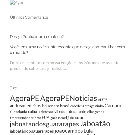
Últimos Comentários
Deseja Publicar uma matéria?
Você tem uma notícia interessante que deseja compartilhar com
o mundo?
Entre em contato com nossa edição e nos informe que assunto
precisa de cobertura jornalística.
Tags
AgoraPE
AgoraPENotícias
ALEPE
Caruaru
andreamedeiros
bolsonaro
brasil
cabodesantoagostinho
cultura
Cidadania
eduardodafonte
defesacivil
eliasgomes
jaboatao
EUA
Empreendedorismo
gaza
Israel
Jaboatão
jaboataodosguararapes
joãocampos
Lula
jaboatãodosguararapes