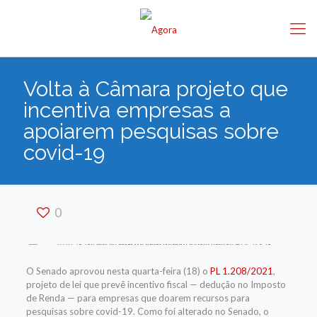
Volta à Câmara projeto que
incentiva empresas a
apoiarem pesquisas sobre
covid-19
0
O Senado aprovou nesta quarta-feira (18) o
PL 1.208/2021
,
projeto de lei que prevê incentivo fiscal — dedução no Imposto
de Renda — para empresas que doarem recursos para
pesquisas sobre covid-19. Como foi alterado no Senado, o