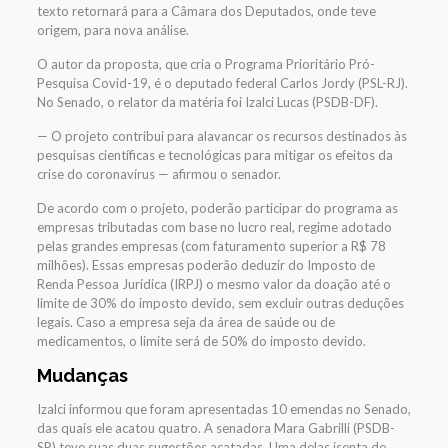
texto retornará para a Câmara dos Deputados, onde teve
origem, para nova análise.
O autor da proposta, que cria o Programa Prioritário Pró-
Pesquisa Covid-19, é o deputado federal Carlos Jordy (PSL-RJ).
No Senado, o relator da matéria foi Izalci Lucas (PSDB-DF).
— O projeto contribui para alavancar os recursos destinados às
pesquisas científicas e tecnológicas para mitigar os efeitos da
crise do coronavírus — afirmou o senador.
De acordo com o projeto, poderão participar do programa as
empresas tributadas com base no lucro real, regime adotado
pelas grandes empresas (com faturamento superior a R$ 78
milhões). Essas empresas poderão deduzir do Imposto de
Renda Pessoa Jurídica (IRPJ) o mesmo valor da doação até o
limite de 30% do imposto devido, sem excluir outras deduções
legais. Caso a empresa seja da área de saúde ou de
medicamentos, o limite será de 50% do imposto devido.
Mudanças
Izalci informou que foram apresentadas 10 emendas no Senado,
das quais ele acatou quatro. A senadora Mara Gabrilli (PSDB-
SP) teve suas duas sugestões acatadas. Uma delas isenta de