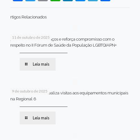
rtigos Relacionados
11 de outubro de 2025
Jaboatão celebra avanços e reforça compromisso com o
respeito no II Fórum de Saúde da População LGBTQIAPN+
Leia mais
9 de outubro de 2025
Van dos secretários realiza visitas aos equipamentos municipais
na Regional 6
Leia mais