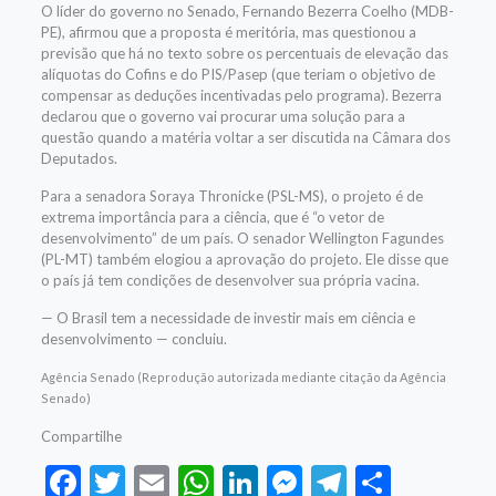
O líder do governo no Senado, Fernando Bezerra Coelho (MDB-
PE), afirmou que a proposta é meritória, mas questionou a
previsão que há no texto sobre os percentuais de elevação das
alíquotas do Cofins e do PIS/Pasep (que teriam o objetivo de
compensar as deduções incentivadas pelo programa). Bezerra
declarou que o governo vai procurar uma solução para a
questão quando a matéria voltar a ser discutida na Câmara dos
Deputados.
Para a senadora Soraya Thronicke (PSL-MS), o projeto é de
extrema importância para a ciência, que é “o vetor de
desenvolvimento” de um país. O senador Wellington Fagundes
(PL-MT) também elogiou a aprovação do projeto. Ele disse que
o país já tem condições de desenvolver sua própria vacina.
— O Brasil tem a necessidade de investir mais em ciência e
desenvolvimento — concluiu.
Agência Senado (Reprodução autorizada mediante citação da Agência
Senado)
Compartilhe
Facebook
Twitter
Email
WhatsApp
LinkedIn
Messenger
Telegram
Share