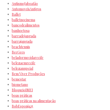
AutismoJaboatão
AutomoveisAntigos
Ballet
balletnocinema
bancodealimentos
banhoetosa
barradejangada
barrajangada
beachtennis
BeeGees
beladormecidarecife
belezaemrecife
belezanupcial
Bem Viver Produções
bemestar
biometano
BloqueioIMEI
boas práticas
boas práticas na alimentação
BobEsponja25