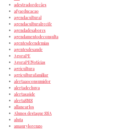
adestradordecães
afyaeducacao
agendacultural
agendaculturalrecife
agendadesabores
agendamentodeconsulta
agentesdeendemias
agentesdesaude
AgoraPE
AgoraPENotícias
agricultura
agriculturafamiliar
alertaaoconsumidor
alertadechuva
alertasaúde
alertaSMS
allancarlos
Alunos destaque SSA
aluta
amaurylorenzo