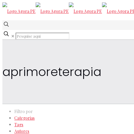
✕
aprimoreterapia
Filtro por
Categorias
Tags
Autores