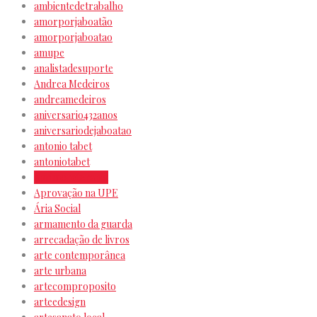
ambientedetrabalho
amorporjaboatão
amorporjaboatao
amupe
analistadesuporte
Andrea Medeiros
andreamedeiros
aniversario432anos
aniversariodejaboatao
antonio tabet
antoniotabet
aprimoreterapia
Aprovação na UPE
Ária Social
armamento da guarda
arrecadação de livros
arte contemporânea
arte urbana
artecomproposito
arteedesign