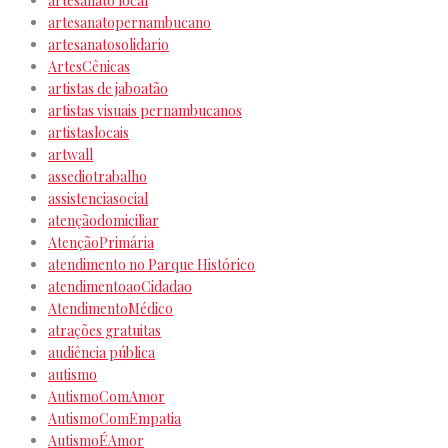
artesanato local
artesanatopernambucano
artesanatosolidario
ArtesCênicas
artistas de jaboatão
artistas visuais pernambucanos
artistaslocais
artwall
assediotrabalho
assistenciasocial
atençãodomiciliar
AtençãoPrimária
atendimento no Parque Histórico
atendimentoaoCidadao
AtendimentoMédico
atrações gratuitas
audiência pública
autismo
AutismoComAmor
AutismoComEmpatia
AutismoÉAmor