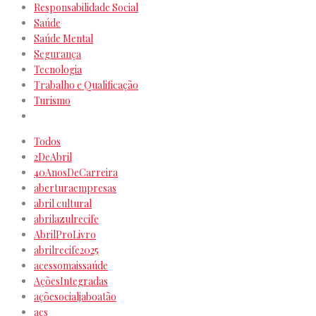
Responsabilidade Social
Saúde
Saúde Mental
Segurança
Tecnologia
Trabalho e Qualificação
Turismo
Todos
2DeAbril
40AnosDeCarreira
aberturaempresas
abril cultural
abrilazulrecife
AbrilProLivro
abrilrecife2025
acessomaissaúde
AçõesIntegradas
açõesocialjaboatão
acs