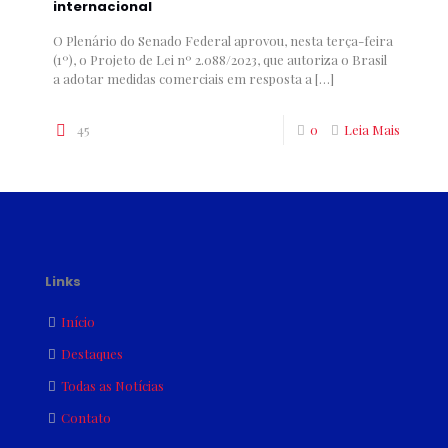
internacional
O Plenário do Senado Federal aprovou, nesta terça-feira
(1º), o Projeto de Lei nº 2.088/2023, que autoriza o Brasil
a adotar medidas comerciais em resposta a
[…]
45
0
Leia Mais
Links
Início
Destaques
Todas as Notícias
Contato