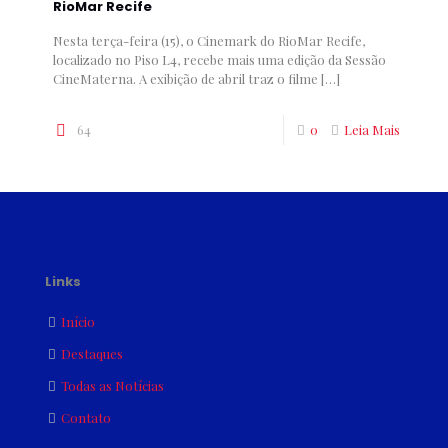
RioMar Recife
Nesta terça-feira (15), o Cinemark do RioMar Recife,
localizado no Piso L4, recebe mais uma edição da Sessão
CineMaterna. A exibição de abril traz o filme
[…]
64
0
Leia Mais
Links
Início
Destaques
Todas as Notícias
Contato