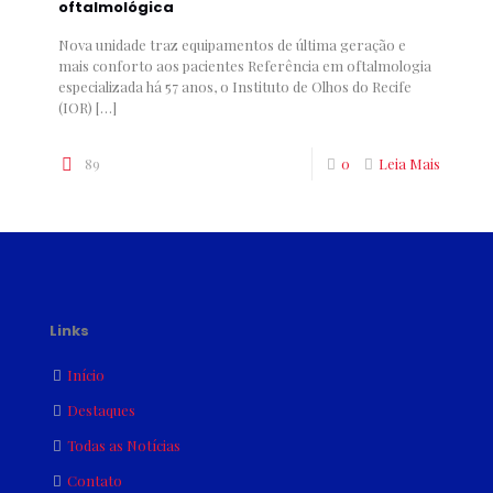
oftalmológica
Nova unidade traz equipamentos de última geração e
mais conforto aos pacientes Referência em oftalmologia
especializada há 57 anos, o Instituto de Olhos do Recife
(IOR)
[…]
89
0
Leia Mais
Links
Início
Destaques
Todas as Notícias
Contato