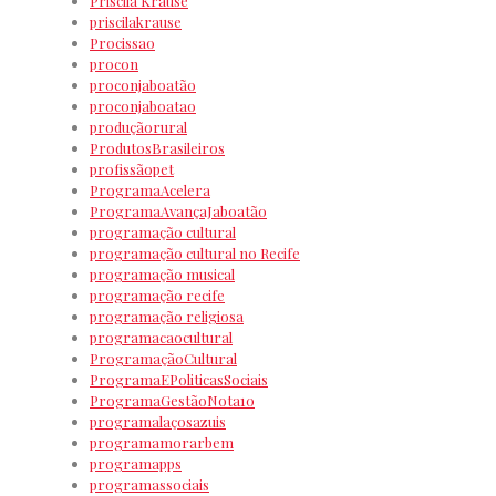
Priscila Krause
priscilakrause
Procissao
procon
proconjaboatão
proconjaboatao
produçãorural
ProdutosBrasileiros
profissãopet
ProgramaAcelera
ProgramaAvançaJaboatão
programação cultural
programação cultural no Recife
programação musical
programação recife
programação religiosa
programacaocultural
ProgramaçãoCultural
ProgramaEPoliticasSociais
ProgramaGestãoNota10
programalaçosazuis
programamorarbem
programapps
programassociais