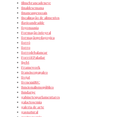
filmebrancadeneve
finaldesemana
financaspessoais
fiscalização de alimentos
flavioandradde
fogonaasia
Formação integral
formaçãopedagogica
forró
forro
forrodebalancar
ForróEPaladar
fpebt
Framework
franciscopapaleo
frejat
frenezziMC
funcionalismopúblico
fundarpe
gabinetesparlamentares
galactosemia
galeria de arte
gasnatural
gastronomia