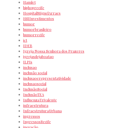
Hamlet
hiphoprecife
HospitalMiguelArraes
HSIInvestimentos
humor
humorbrasileiro
humorrecife
ict
IDEB
Igreja Nossa Senhora dos Prazeres
igrejasdejaboatao
ILPIs
inclusao
inclusão social
inclusaoerepresentatividade
inclusaosocial
InclusãoSocial
InclusãoTEA
InfluenzaTrivalente
infraestrutura
InfraestruturaUrbana
ingressos
IngressosRecife
inovação