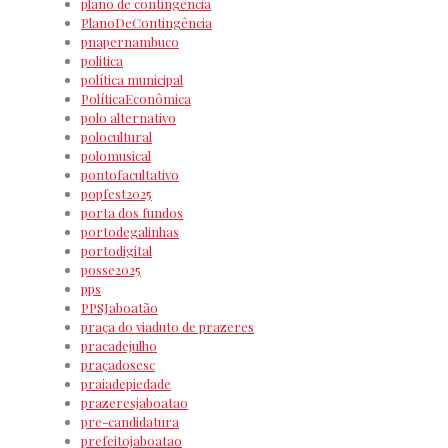
plano de contingência
PlanoDeContingência
pnapernambuco
politica
política municipal
PolíticaEconômica
polo alternativo
polocultural
polomusical
pontofacultativo
popfest2025
porta dos fundos
portodegalinhas
portodigital
posse2025
pps
PPSJaboatão
praça do viaduto de prazeres
pracadejulho
praçadosesc
praiadepiedade
prazeresjaboatao
pre-candidatura
prefeitojaboatao