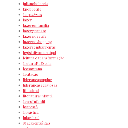
julianoholanda
kpoprecife
LaçosAzuis
lazer
lazeremfamilia
lazergratuito
lazernorecife
lazernoshopping
lazersembarreiras
legislativomunicipal
leitura e transformação
LeituraNaEscola
leosantana
Licitação
liderancapopular
liderancasreligiosas
liliacabral
literatura infantil
LivroInfantil
loarestô
Logistica
lulacabral
MacaxeiraÉRaiz