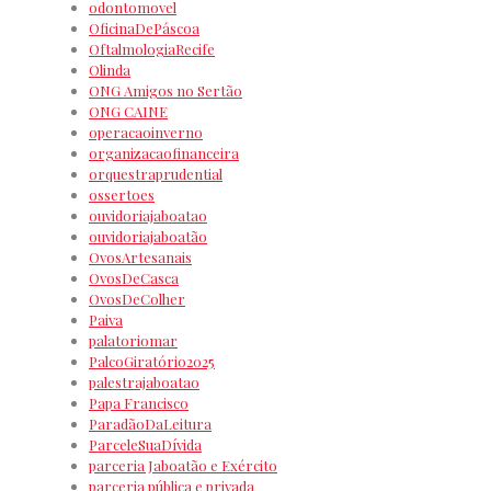
odontomovel
OficinaDePáscoa
OftalmologiaRecife
Olinda
ONG Amigos no Sertão
ONG CAINE
operacaoinverno
organizacaofinanceira
orquestraprudential
ossertoes
ouvidoriajaboatao
ouvidoriajaboatão
OvosArtesanais
OvosDeCasca
OvosDeColher
Paiva
palatoriomar
PalcoGiratório2025
palestrajaboatao
Papa Francisco
ParadãoDaLeitura
ParceleSuaDívida
parceria Jaboatão e Exército
parceria pública e privada