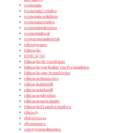
economia
Economia Criativa
economia solidária
economiacriativa
economiajaboatao
economialocal
ecoparqueindustrial
edsongomes
Educação
EDUCAÇÃO
Educação de excelência
Educação particular em Pernambuco
Educação que transforma
educacaofinanceira
educaçãoinfantil
educacaoinfantil
educacaojaboatao
educacaonotransito
EducaçãoTransformadora
efis2025
eleicoes2024
eltonmoura
emergenciaclimatica