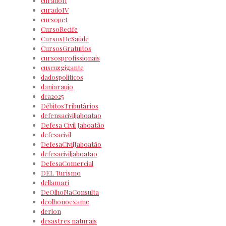
curadoII
curadoIV
cursopet
CursoRecife
CursosDeSaúde
CursosGratuitos
cursosprofissionais
cuscuzgigante
dadospoliticos
daniaraujo
dca2025
DébitosTributários
defensaciviljaboatao
Defesa Civil Jaboatão
defesacivil
DefesaCivilJaboatão
defesaciviljaboatao
DefesaComercial
DEL Turismo
dellamari
DeOlhoNaConsulta
deolhonoexame
derlon
desastres naturais