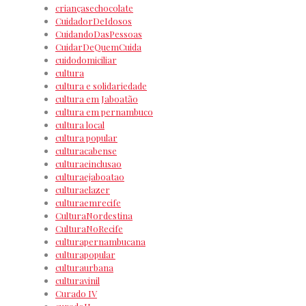
criançasechocolate
CuidadorDeIdosos
CuidandoDasPessoas
CuidarDeQuemCuida
cuidodomiciliar
cultura
cultura e solidariedade
cultura em Jaboatão
cultura em pernambuco
cultura local
cultura popular
culturacabense
culturaeinclusao
culturaejaboatao
culturaelazer
culturaemrecife
CulturaNordestina
CulturaNoRecife
culturapernambucana
culturapopular
culturaurbana
culturavinil
Curado IV