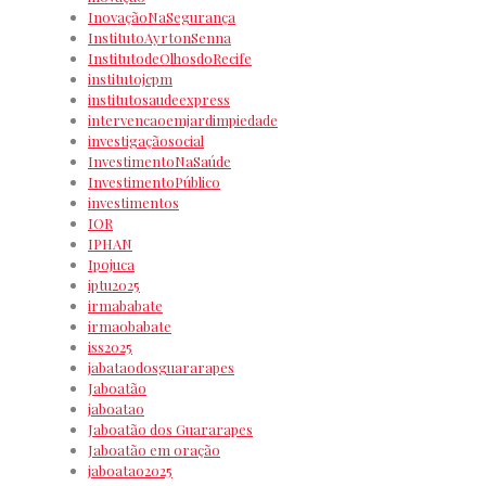
InovaçãoNaSegurança
InstitutoAyrtonSenna
InstitutodeOlhosdoRecife
institutojcpm
institutosaudeexpress
intervencaoemjardimpiedade
investigaçãosocial
InvestimentoNaSaúde
InvestimentoPúblico
investimentos
IOR
IPHAN
Ipojuca
iptu2025
irmababate
irmaobabate
iss2025
jabataodosguararapes
Jaboatão
jaboatao
Jaboatão dos Guararapes
Jaboatão em oração
jaboatao2025