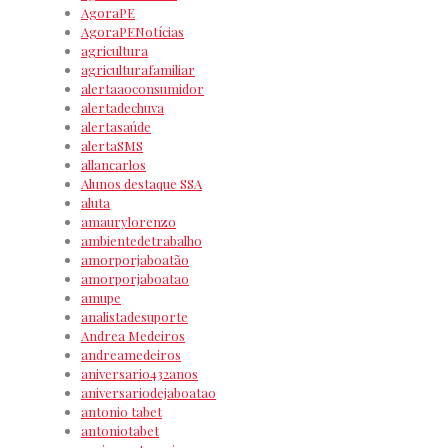
AgoraPE
AgoraPENotícias
agricultura
agriculturafamiliar
alertaaoconsumidor
alertadechuva
alertasaúde
alertaSMS
allancarlos
Alunos destaque SSA
aluta
amaurylorenzo
ambientedetrabalho
amorporjaboatão
amorporjaboatao
amupe
analistadesuporte
Andrea Medeiros
andreamedeiros
aniversario432anos
aniversariodejaboatao
antonio tabet
antoniotabet