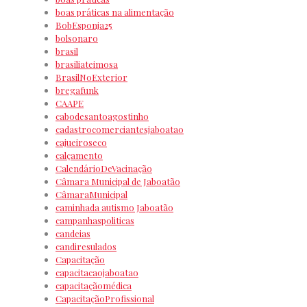
boas práticas na alimentação
BobEsponja25
bolsonaro
brasil
brasiliateimosa
BrasilNoExterior
bregafunk
CAAPE
cabodesantoagostinho
cadastrocomerciantesjaboatao
cajueiroseco
calçamento
CalendárioDeVacinação
Câmara Municipal de Jaboatão
CâmaraMunicipal
caminhada autismo Jaboatão
campanhaspoliticas
candeias
candiresulados
Capacitação
capacitacaojaboatao
capacitaçãomédica
CapacitaçãoProfissional