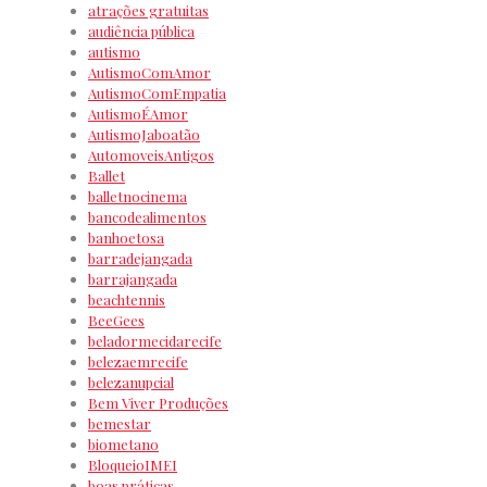
atrações gratuitas
audiência pública
autismo
AutismoComAmor
AutismoComEmpatia
AutismoÉAmor
AutismoJaboatão
AutomoveisAntigos
Ballet
balletnocinema
bancodealimentos
banhoetosa
barradejangada
barrajangada
beachtennis
BeeGees
beladormecidarecife
belezaemrecife
belezanupcial
Bem Viver Produções
bemestar
biometano
BloqueioIMEI
boas práticas