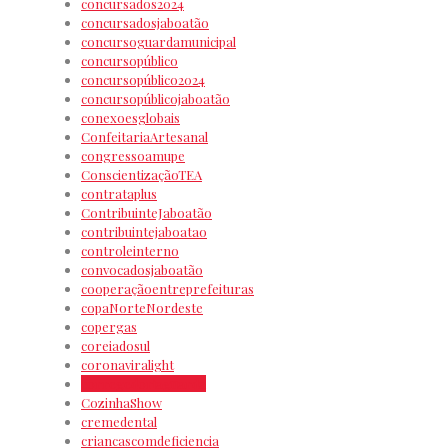
concursados2024
concursadosjaboatão
concursoguardamunicipal
concursopúblico
concursopúblico2024
concursopúblicojaboatão
conexoesglobais
ConfeitariaArtesanal
congressoamupe
ConscientizaçãoTEA
contrataplus
ContribuinteJaboatão
contribuintejaboatao
controleinterno
convocadosjaboatão
cooperaçãoentreprefeituras
copaNorteNordeste
copergas
coreiadosul
coronaviralight
corregedoriaguarda
CozinhaShow
cremedental
criancascomdeficiencia