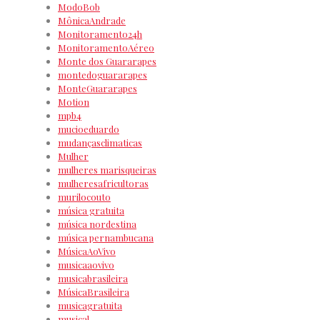
ModoBob
MônicaAndrade
Monitoramento24h
MonitoramentoAéreo
Monte dos Guararapes
montedoguararapes
MonteGuararapes
Motion
mpb4
mucioeduardo
mudançasclimaticas
Mulher
mulheres marisqueiras
mulheresafricultoras
murilocouto
música gratuita
música nordestina
música pernambucana
MúsicaAoVivo
musicaaovivo
musicabrasileira
MúsicaBrasileira
musicagratuita
musical