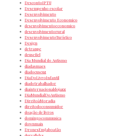
DescontoIPTU
Desempenho escolar
Desenvolvimento
Desenvolvimento Economico
desenvolvimentoeconomico
desenvolvimentorural
DesenvolvimentoTurístico
Design
detranpe
deusefiel
Dia Mundial do Autismo
diadasmaes
diadocuscuz
DiaDoLivroInfantil
diadotrabalhador
diainternacionaldojazz
DiaMundialDoAutismo
DireitoàMoradia
direitodoconsumidor
doação de livros
domingocommusica
downmais
DronesEmJaboatão
durvallelys