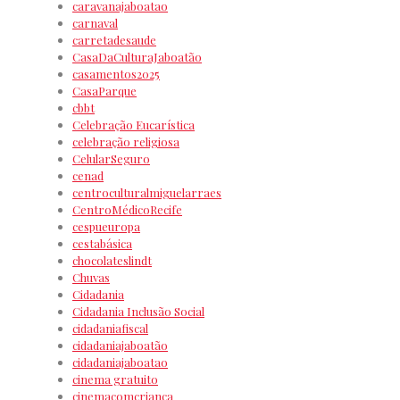
caravanajaboatao
carnaval
carretadesaude
CasaDaCulturaJaboatão
casamentos2025
CasaParque
cbbt
Celebração Eucarística
celebração religiosa
CelularSeguro
cenad
centroculturalmiguelarraes
CentroMédicoRecife
cespueuropa
cestabásica
chocolateslindt
Chuvas
Cidadania
Cidadania Inclusão Social
cidadaniafiscal
cidadaniajaboatão
cidadaniajaboatao
cinema gratuito
cinemacomcrianca