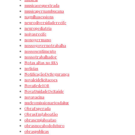
musicaorquestrada
musicapernambucana
nagulhasessions
neurodiversidaderecife
neuropediatria
noivasrecife
nonogermano
nossogovernotrabalha
nossosentimento
nossotrabalhador
Notas altas no SSA
noticias
NotificaçãoDeSegurança
novaleidelicitacoes
NovaSedeIOR
NovaUnidadeDeSaúde
novavacina
nucleomissionariosdaluz
ObraEsperada
ObrasEmJaboatão
obrasemjaboatao
obrasnocabodofuturo
obraspublicas