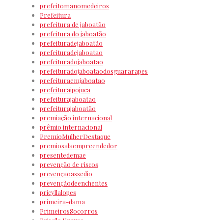
prefeitomanomedeiros
Prefeitura
prefeitura de jaboatão
prefeitura do jaboatão
prefeituradejaboatão
prefeituradejaboatao
prefeituradojaboatao
prefeituradojaboataodosguararapes
prefeituraemjaboatao
prefeituraipojuca
prefeiturajaboatao
prefeiturajaboatão
premiação internacional
prêmio internacional
PremioMulherDestaque
premiosalaempreendedor
presentedemae
prevenção de riscos
prevençaoassedio
prevençãodeenchentes
pricyllalopes
primeira-dama
PrimeirosSocorros