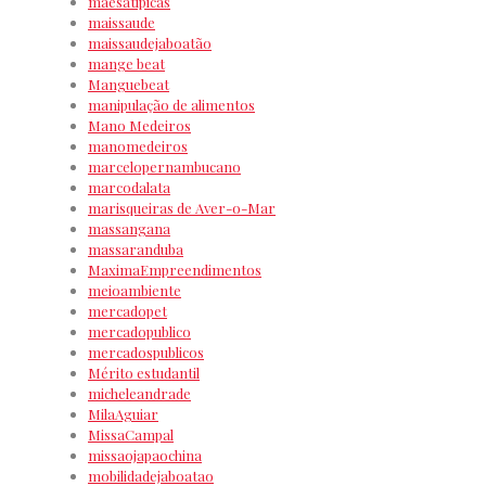
mãesatipicas
maissaude
maissaudejaboatão
mange beat
Manguebeat
manipulação de alimentos
Mano Medeiros
manomedeiros
marcelopernambucano
marcodalata
marisqueiras de Aver-o-Mar
massangana
massaranduba
MaximaEmpreendimentos
meioambiente
mercadopet
mercadopublico
mercadospublicos
Mérito estudantil
micheleandrade
MilaAguiar
MissaCampal
missaojapaochina
mobilidadejaboatao