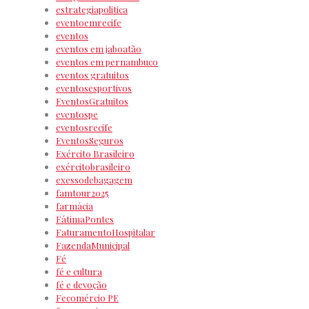
estrategiapolitica
eventoemrecife
eventos
eventos em jaboatão
eventos em pernambuco
eventos gratuitos
eventosesportivos
EventosGratuitos
eventospe
eventosrecife
EventosSeguros
Exército Brasileiro
exércitobrasileiro
exessodebagagem
famtour2025
farmácia
FátimaPontes
FaturamentoHospitalar
FazendaMunicipal
Fé
fé e cultura
fé e devoção
Fecomércio PE