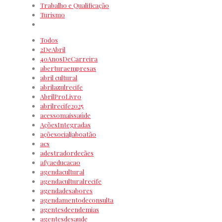
Trabalho e Qualificação
Turismo
Todos
2DeAbril
40AnosDeCarreira
aberturaempresas
abril cultural
abrilazulrecife
AbrilProLivro
abrilrecife2025
acessomaissaúde
AçõesIntegradas
açõesocialjaboatão
acs
adestradordecães
afyaeducacao
agendacultural
agendaculturalrecife
agendadesabores
agendamentodeconsulta
agentesdeendemias
agentesdesaude