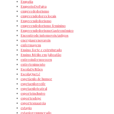
Empatia
EmporioDoPaiva
empreededorismo
empreendedores locais
Empreendedorismo
empreendedorismo feminino
EmpreendedorismoGastronômico
EncontrodeAutomoveisAntigos
energiasrenovaveis
enfermagem
Ensino forte e estruturado
Ensino Médio em Jaboatão
entreoinfernoeoceu
entretenimento
EscolaDeMães
EscolaQueLê
espetáculo de humor
espetaculorecife
espetaculoteatral
esporteinclusivo
esportesdepe
esportesnaareia
estagio
estagioremunerado