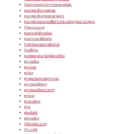
ParceriasGovernamentais
parquedocompaz
parquedosguararapes
parquenacionalhistoricodosguararapes
Páscoa2025
pascoajaboatao
pascoasolidaria
PatrimonioCultural
Paulista
pavimentaçãojaboatão
peçanha
pecom
peixe
pequenasempresas
pernambuco
pernambuco2025
pesca
pescador
pgr
piedade
pitomba
Pitomba2025
PL2088