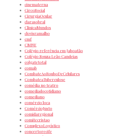
cinematerna
CircoSocial
CirurgiaOcular
clarasobral
ClinicaMundos
clovisramalho
cmf
CMNE
Colégio referência em Jaboatão
Colégio Souza Leão Candeias
colgatetotal
comab
CombateAoRouboDeCelulares
CombateaTuberculose
comédia no teatro
comediadocotidiano
comediano
comércio loca
ComércioJusto
comidaregional
comitecristao
ComplexoLogístico
concertorecife