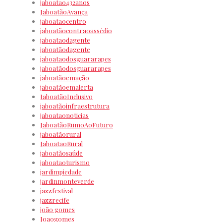
jaboatao432anos
JaboatãoAvança
jaboataocentro
jaboatãocontraoassédio
jaboataodagente
jaboatãodagente
jaboataodosguararapes
jaboatãodosguararapes
jaboatãoemação
jaboatãoemalerta
JaboatãoInclusivo
jaboatãoinfraestrutura
jaboataonoticias
JaboatãoRumoAoFuturo
jaboatãorural
JaboataoRural
jaboatãosaúde
jaboataoturismo
jardimpiedade
jardinmonteverde
jazzfestival
jazzrecife
joão gomes
Joaogomes