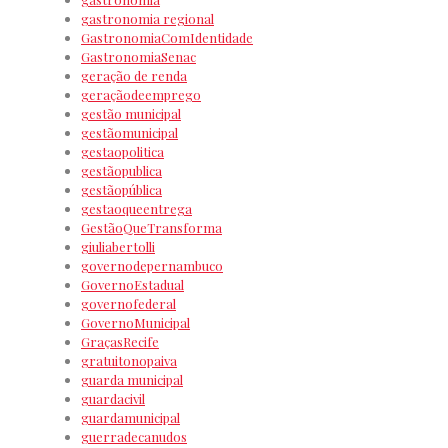
gastronomia regional
GastronomiaComIdentidade
GastronomiaSenac
geração de renda
geraçãodeemprego
gestão municipal
gestãomunicipal
gestaopolitica
gestãopublica
gestãopública
gestaoqueentrega
GestãoQueTransforma
giuliabertolli
governodepernambuco
GovernoEstadual
governofederal
GovernoMunicipal
GraçasRecife
gratuitonopaiva
guarda municipal
guardacivil
guardamunicipal
guerradecanudos