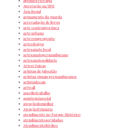
aprimoreterapia
Aprovação na UPE
Ária Social
armamento da guarda
arrecadação de livros
arte contemporânea
arte urbana
artecomproposito
arteedesign
artesanato local
artesanatopernambucano
artesanatosolidario
ArtesCênicas
artistas de jaboatão
artistas visuais pernambucanos
artistaslocais
artwall
assediotrabalho
assistenciasocial
atençãodomiciliar
AtençãoPrimária
atendimento no Parque Histórico
atendimentoaoCidadao
AtendimentoMédico