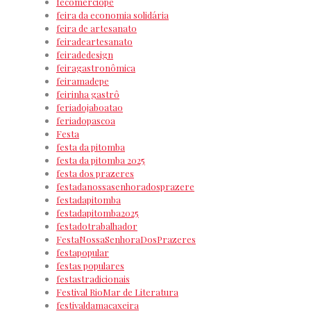
fecomerciope
feira da economia solidária
feira de artesanato
feiradeartesanato
feiradedesign
feiragastronômica
feiramadepe
feirinha gastrô
feriadojaboatao
feriadopascoa
Festa
festa da pitomba
festa da pitomba 2025
festa dos prazeres
festadanossasenhoradosprazere
festadapitomba
festadapitomba2025
festadotrabalhador
FestaNossaSenhoraDosPrazeres
festapopular
festas populares
festastradicionais
Festival RioMar de Literatura
festivaldamacaxeira