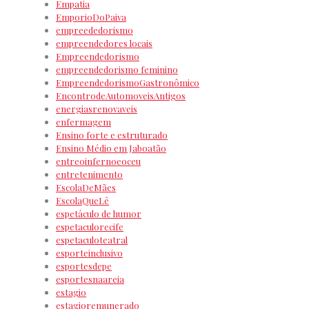
Empatia
EmporioDoPaiva
empreededorismo
empreendedores locais
Empreendedorismo
empreendedorismo feminino
EmpreendedorismoGastronômico
EncontrodeAutomoveisAntigos
energiasrenovaveis
enfermagem
Ensino forte e estruturado
Ensino Médio em Jaboatão
entreoinfernoeoceu
entretenimento
EscolaDeMães
EscolaQueLê
espetáculo de humor
espetaculorecife
espetaculoteatral
esporteinclusivo
esportesdepe
esportesnaareia
estagio
estagioremunerado