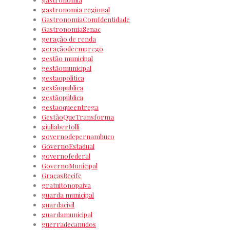
gastronomia regional
GastronomiaComIdentidade
GastronomiaSenac
geração de renda
geraçãodeemprego
gestão municipal
gestãomunicipal
gestaopolitica
gestãopublica
gestãopública
gestaoqueentrega
GestãoQueTransforma
giuliabertolli
governodepernambuco
GovernoEstadual
governofederal
GovernoMunicipal
GraçasRecife
gratuitonopaiva
guarda municipal
guardacivil
guardamunicipal
guerradecanudos