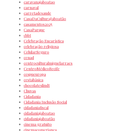
caravanajaboatao
carnaval
carretadesaude
CasaDaCulturaJaboatão
casamentos2025
CasaParque
cbbt
Celebração Eucarística
celebração religiosa
CelularSeguro
cenad
centroculturalmiguelarraes
CentroMédicoRecife
cespueuropa
cestabásica
chocolateslindt
Chuvas
Cidadania
Cidadania Inclusão Social
cidadaniafiscal
cidadaniajaboatao
cidadaniajaboatão
cinema gratuito
cinemacomcrianca