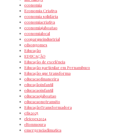
economia
Economia Criativa
economia solidária
economiacriativa
economiajaboatao
economialocal
ecoparqueindustrial
edsongomes
Educação
EDUCAÇÃO
Educação de excelência
Educação particular em Pernambuco
Educação que transforma
educacaofinanceira
educaçãoinfantil
educacaoinfantil
educacaojaboatao
educacaonotransito
EducaçãoTransformadora
efis2025
eleicoes2024
eltonmoura
emergenciaclimatica