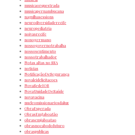
musicaorquestrada
musicapernambucana
nagulhasessions
neurodiversidaderecife
neuropediatria
noivasrecife
nonogermano
nossogovernotrabalha
nossosentimento
nossotrabalhador
Notas altas no SSA
noticias
NotificaçãoDeSegurança
novaleidelicitacoes
NovaSedeIOR
NovaUnidadeDeSaúde
novavacina
nucleomissionariosdaluz
ObraEsperada
ObrasEmJaboatão
obrasemjaboatao
obrasnocabodofuturo
obraspublicas