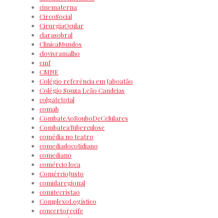
cinematerna
CircoSocial
CirurgiaOcular
clarasobral
ClinicaMundos
clovisramalho
cmf
CMNE
Colégio referência em Jaboatão
Colégio Souza Leão Candeias
colgatetotal
comab
CombateAoRouboDeCelulares
CombateaTuberculose
comédia no teatro
comediadocotidiano
comediano
comércio loca
ComércioJusto
comidaregional
comitecristao
ComplexoLogístico
concertorecife