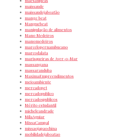
mãesatipicas
maissaude
maissaudejaboatão
mange beat
Manguebeat
manipulação de alimentos
Mano Medeiros
manomedeiros
marcelopernambucano
marcodalata
marisqueiras de Aver-o-Mar
massangana
massaranduba
MaximaEmpreendimentos
meioambiente
mercadopet
mercadopublico
mercadospublicos
Mérito estudantil
micheleandrade
MilaAguiar
MissaCampal
missaojapaochina
mobilidadejaboatao