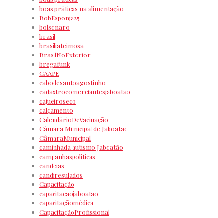
boas práticas na alimentação
BobEsponja25
bolsonaro
brasil
brasiliateimosa
BrasilNoExterior
bregafunk
CAAPE
cabodesantoagostinho
cadastrocomerciantesjaboatao
cajueiroseco
calçamento
CalendárioDeVacinação
Câmara Municipal de Jaboatão
CâmaraMunicipal
caminhada autismo Jaboatão
campanhaspoliticas
candeias
candiresulados
Capacitação
capacitacaojaboatao
capacitaçãomédica
CapacitaçãoProfissional