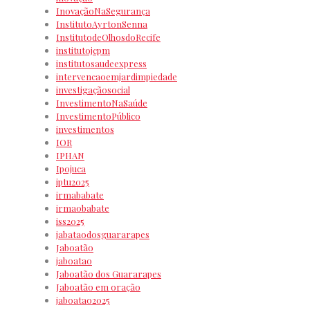
InovaçãoNaSegurança
InstitutoAyrtonSenna
InstitutodeOlhosdoRecife
institutojcpm
institutosaudeexpress
intervencaoemjardimpiedade
investigaçãosocial
InvestimentoNaSaúde
InvestimentoPúblico
investimentos
IOR
IPHAN
Ipojuca
iptu2025
irmababate
irmaobabate
iss2025
jabataodosguararapes
Jaboatão
jaboatao
Jaboatão dos Guararapes
Jaboatão em oração
jaboatao2025