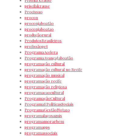
Priscila Krause
priscilakrause
Procissao
procon
proconjaboatão
proconjaboatao
produçãorural
ProdutosBrasileiros
profissãopet
ProgramaAcelera
ProgramaAvançaJaboatão
programação cultural
programação cultural no Recife
programação musical
programação recife
programação religiosa
programacaocultural
ProgramaçãoCultural
ProgramaEPoliticasSociais
ProgramaGestãoNota10
programalaçosazuis
programamorarbem
programapps
programassociais