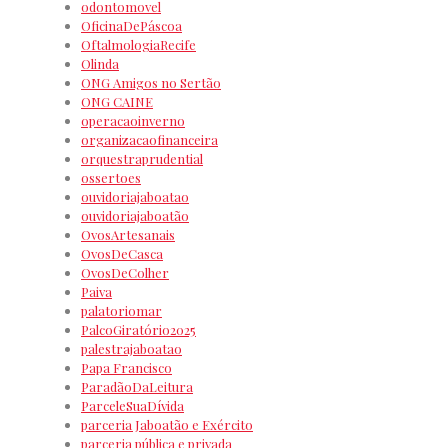
odontomovel
OficinaDePáscoa
OftalmologiaRecife
Olinda
ONG Amigos no Sertão
ONG CAINE
operacaoinverno
organizacaofinanceira
orquestraprudential
ossertoes
ouvidoriajaboatao
ouvidoriajaboatão
OvosArtesanais
OvosDeCasca
OvosDeColher
Paiva
palatoriomar
PalcoGiratório2025
palestrajaboatao
Papa Francisco
ParadãoDaLeitura
ParceleSuaDívida
parceria Jaboatão e Exército
parceria pública e privada