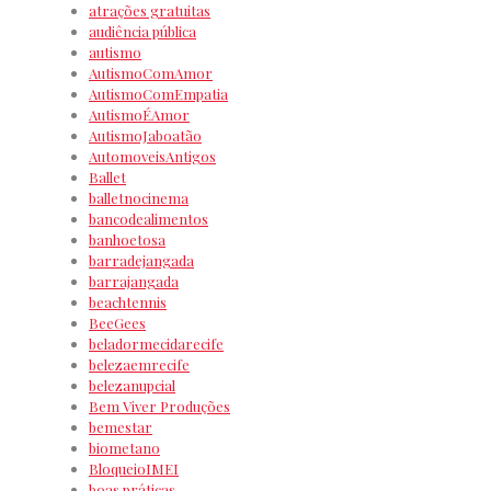
atrações gratuitas
audiência pública
autismo
AutismoComAmor
AutismoComEmpatia
AutismoÉAmor
AutismoJaboatão
AutomoveisAntigos
Ballet
balletnocinema
bancodealimentos
banhoetosa
barradejangada
barrajangada
beachtennis
BeeGees
beladormecidarecife
belezaemrecife
belezanupcial
Bem Viver Produções
bemestar
biometano
BloqueioIMEI
boas práticas