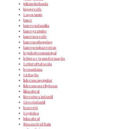
julianoholanda
kpoprecife
LaçosAzuis
lazer
lazeremfamilia
lazergratuito
lazernorecife
lazernoshopping
lazersembarreiras
legislativomunicipal
leitura e transformação
LeituraNaEscola
leosantana
Licitação
liderancapopular
liderancasreligiosas
liliacabral
literatura infantil
LivroInfantil
loarestô
Logistica
lulacabral
MacaxeiraÉRaiz