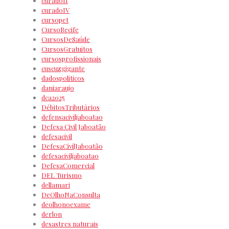
curadoII
curadoIV
cursopet
CursoRecife
CursosDeSaúde
CursosGratuitos
cursosprofissionais
cuscuzgigante
dadospoliticos
daniaraujo
dca2025
DébitosTributários
defensaciviljaboatao
Defesa Civil Jaboatão
defesacivil
DefesaCivilJaboatão
defesaciviljaboatao
DefesaComercial
DEL Turismo
dellamari
DeOlhoNaConsulta
deolhonoexame
derlon
desastres naturais