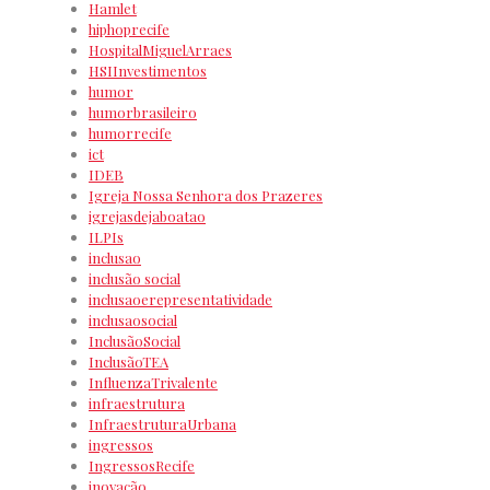
Hamlet
hiphoprecife
HospitalMiguelArraes
HSIInvestimentos
humor
humorbrasileiro
humorrecife
ict
IDEB
Igreja Nossa Senhora dos Prazeres
igrejasdejaboatao
ILPIs
inclusao
inclusão social
inclusaoerepresentatividade
inclusaosocial
InclusãoSocial
InclusãoTEA
InfluenzaTrivalente
infraestrutura
InfraestruturaUrbana
ingressos
IngressosRecife
inovação