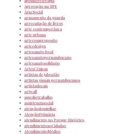
aprimoreterapia
Aprovação na UPE
Ária Social
armamento da guarda
arrecadação de livros
arte contemporânea
arte urbana
artecomproposito
arteedesign
artesanato local
artesanatopernambucano
artesanatosolidario
ArtesCênicas
artistas de jaboatão
artistas visuais pernambucanos
artistaslocais
artwall
assediotrabalho
assistenciasocial
atençãodomiciliar
AtençãoPrimária
atendimento no Parque Histórico
atendimentoaoCidadao
AtendimentoMédico