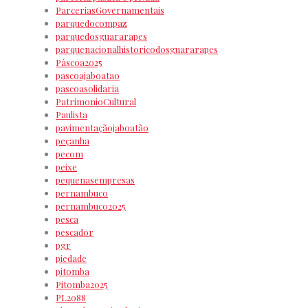
ParceriasGovernamentais
parquedocompaz
parquedosguararapes
parquenacionalhistoricodosguararapes
Páscoa2025
pascoajaboatao
pascoasolidaria
PatrimonioCultural
Paulista
pavimentaçãojaboatão
peçanha
pecom
peixe
pequenasempresas
pernambuco
pernambuco2025
pesca
pescador
pgr
piedade
pitomba
Pitomba2025
PL2088