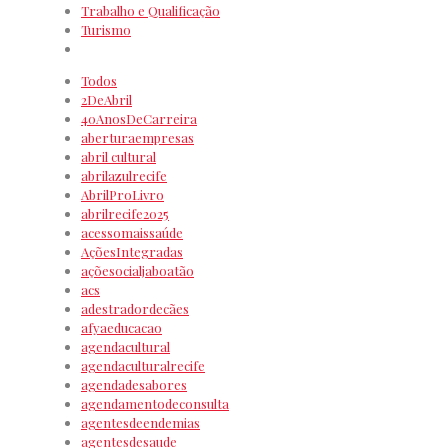
Trabalho e Qualificação
Turismo
Todos
2DeAbril
40AnosDeCarreira
aberturaempresas
abril cultural
abrilazulrecife
AbrilProLivro
abrilrecife2025
acessomaissaúde
AçõesIntegradas
açõesocialjaboatão
acs
adestradordecães
afyaeducacao
agendacultural
agendaculturalrecife
agendadesabores
agendamentodeconsulta
agentesdeendemias
agentesdesaude