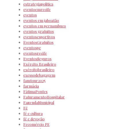
estrategiapolitica
eventoemrecife
eventos
eventos em jaboatão
eventos em pernambuco
eventos gratuitos
eventosesportivos
EventosGratuitos
eventospe
eventosrecife
EventosSeguros
Exército Brasileiro
exércitobrasileiro
exessodebagagem
famtour2025
farmácia
FátimaPontes
FaturamentoHospitalar
FazendaMunicipal
Fé
fé e cultura
fé e devoção
Fecomércio PE