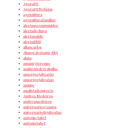
AgoraPE
AgoraPENotícias
agricultura
agriculturafamiliar
alertaaoconsumidor
alertadechuva
alertasaúde
alertaSMS
allancarlos
Alunos destaque SSA
aluta
amaurylorenzo
ambientedetrabalho
amorporjaboatão
amorporjaboatao
amupe
analistadesuporte
Andrea Medeiros
andreamedeiros
aniversario432anos
aniversariodejaboatao
antonio tabet
antoniotabet