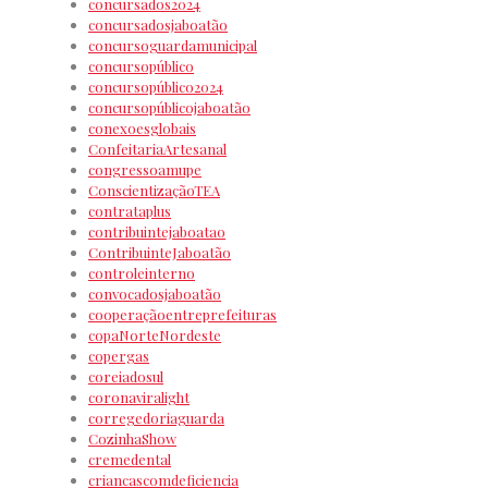
concursados2024
concursadosjaboatão
concursoguardamunicipal
concursopúblico
concursopúblico2024
concursopúblicojaboatão
conexoesglobais
ConfeitariaArtesanal
congressoamupe
ConscientizaçãoTEA
contrataplus
contribuintejaboatao
ContribuinteJaboatão
controleinterno
convocadosjaboatão
cooperaçãoentreprefeituras
copaNorteNordeste
copergas
coreiadosul
coronaviralight
corregedoriaguarda
CozinhaShow
cremedental
criancascomdeficiencia