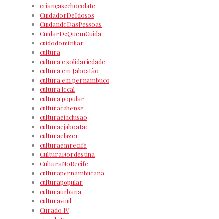
criançasechocolate
CuidadorDeIdosos
CuidandoDasPessoas
CuidarDeQuemCuida
cuidodomiciliar
cultura
cultura e solidariedade
cultura em Jaboatão
cultura em pernambuco
cultura local
cultura popular
culturacabense
culturaeinclusao
culturaejaboatao
culturaelazer
culturaemrecife
CulturaNordestina
CulturaNoRecife
culturapernambucana
culturapopular
culturaurbana
culturavinil
Curado IV