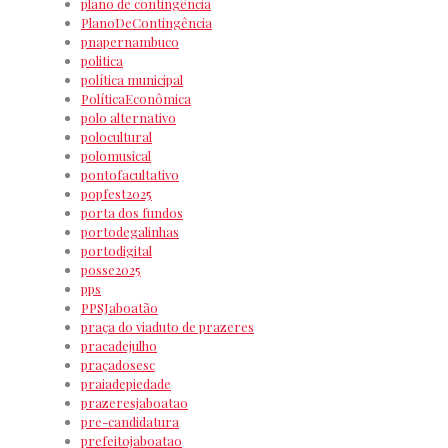
plano de contingência
PlanoDeContingência
pnapernambuco
politica
política municipal
PolíticaEconômica
polo alternativo
polocultural
polomusical
pontofacultativo
popfest2025
porta dos fundos
portodegalinhas
portodigital
posse2025
pps
PPSJaboatão
praça do viaduto de prazeres
pracadejulho
praçadosesc
praiadepiedade
prazeresjaboatao
pre-candidatura
prefeitojaboatao