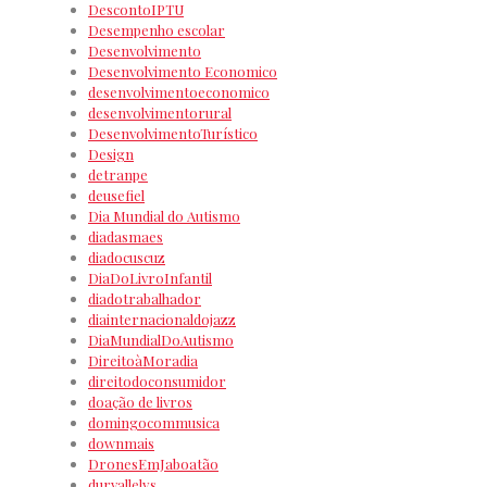
DescontoIPTU
Desempenho escolar
Desenvolvimento
Desenvolvimento Economico
desenvolvimentoeconomico
desenvolvimentorural
DesenvolvimentoTurístico
Design
detranpe
deusefiel
Dia Mundial do Autismo
diadasmaes
diadocuscuz
DiaDoLivroInfantil
diadotrabalhador
diainternacionaldojazz
DiaMundialDoAutismo
DireitoàMoradia
direitodoconsumidor
doação de livros
domingocommusica
downmais
DronesEmJaboatão
durvallelys