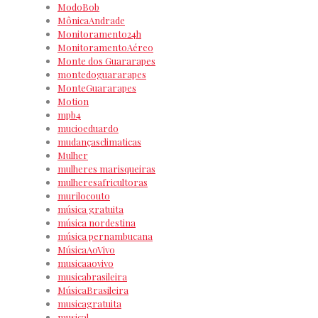
ModoBob
MônicaAndrade
Monitoramento24h
MonitoramentoAéreo
Monte dos Guararapes
montedoguararapes
MonteGuararapes
Motion
mpb4
mucioeduardo
mudançasclimaticas
Mulher
mulheres marisqueiras
mulheresafricultoras
murilocouto
música gratuita
música nordestina
música pernambucana
MúsicaAoVivo
musicaaovivo
musicabrasileira
MúsicaBrasileira
musicagratuita
musical