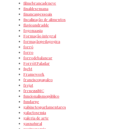
filmebrancadeneve
finaldesemana
financaspessoais
fiscalização de alimentos
flavioandradde
fogonaasia
Formação integral
formaçãopedagogica
forró
forro
forrodebalancar
ForróEPaladar
fpebt
Framework
franciscopapaleo
frejat
frenezziMC
funcionalismopúblico
fundarpe
gabinetesparlamentares
galactosemia
galeria de arte
gasnatural
gastronomia