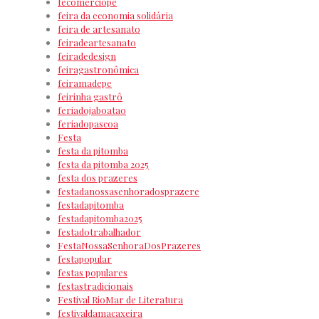
fecomerciope
feira da economia solidária
feira de artesanato
feiradeartesanato
feiradedesign
feiragastronômica
feiramadepe
feirinha gastrô
feriadojaboatao
feriadopascoa
Festa
festa da pitomba
festa da pitomba 2025
festa dos prazeres
festadanossasenhoradosprazere
festadapitomba
festadapitomba2025
festadotrabalhador
FestaNossaSenhoraDosPrazeres
festapopular
festas populares
festastradicionais
Festival RioMar de Literatura
festivaldamacaxeira