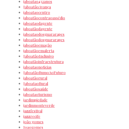
jaboatao432anos
JaboatãoAvança
jaboataocentro
jaboatãocontraoassédio
jaboataodagente
jaboatãodagente
jaboataodosguararapes
jaboatãodosguararapes
jaboatãoemação
jaboatãoemalerta
JaboatãoInclusivo
jaboatãoinfraestrutura
jaboataonoticias
JaboatãoRumoAoFuturo
jaboatãorural
JaboataoRural
jaboatãosaúde
jaboataoturismo
jardimpiedade
jardinmonteverde
jazzfestival
jazzrecife
joão gomes
Joaogomes