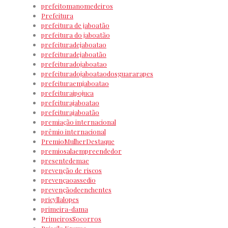
prefeitomanomedeiros
Prefeitura
prefeitura de jaboatão
prefeitura do jaboatão
prefeituradejaboatao
prefeituradejaboatão
prefeituradojaboatao
prefeituradojaboataodosguararapes
prefeituraemjaboatao
prefeituraipojuca
prefeiturajaboatao
prefeiturajaboatão
premiação internacional
prêmio internacional
PremioMulherDestaque
premiosalaempreendedor
presentedemae
prevenção de riscos
prevençaoassedio
prevençãodeenchentes
pricyllalopes
primeira-dama
PrimeirosSocorros