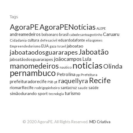
Tags
AgoraPE
AgoraPENotícias
ALEPE
Caruaru
andreamedeiros
bolsonaro
brasil
cabodesantoagostinho
cultura
Cidadania
eduardodafonte
defesacivil
eliasgomes
jaboatao
EUA
Empreendedorismo
gaza
Israel
Jaboatão
jaboataodosguararapes
joãocampos
Lula
jaboatãodosguararapes
noticias
manomedeiros
Olinda
nautico
pernambuco
Petrolina
Prefeitura
pp
Recife
raquellyra
prefeituradorecife
pt
PSB
riomarRecife
santacruz
rodrigopinheiro
saúde
saude
turismo
simãodurando
sport
tecnologia
© 2020 AgoraPE. All Rights Reserved.
MD Criativa