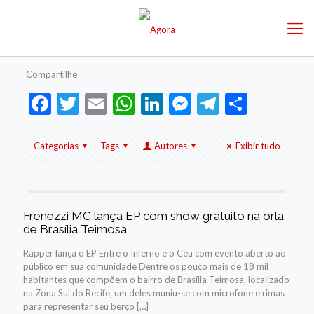
Compartilhe
Facebook
Twitter
Email
WhatsApp
LinkedIn
Messenger
Telegram
Share
Categorias
Tags
Autores
Exibir tudo
Frenezzi MC lança EP com show gratuito na orla
de Brasília Teimosa
Rapper lança o EP Entre o Inferno e o Céu com evento aberto ao
público em sua comunidade Dentre os pouco mais de 18 mil
habitantes que compõem o bairro de Brasília Teimosa, localizado
na Zona Sul do Recife, um deles muniu-se com microfone e rimas
para representar seu berço
[…]