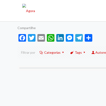
Compartilhe
Facebook
Twitter
Email
WhatsApp
LinkedIn
Messenge
Telegr
Sha
Filtrar por
Categorias
Tags
Autore