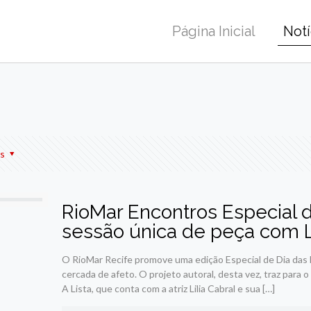
Página Inicial
Notí
r
am
re
s
RioMar Encontros Especial
sessão única de peça com Lil
O RioMar Recife promove uma edição Especial de Dia das 
cercada de afeto. O projeto autoral, desta vez, traz para
A Lista, que conta com a atriz Lilia Cabral e sua
[…]