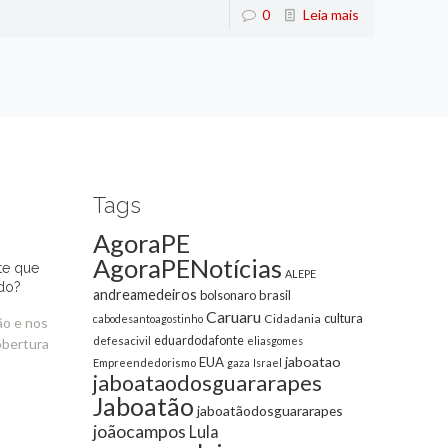
0
Leia mais
Tags
AgoraPE
AgoraPENotícias
te que
ALEPE
do?
andreamedeiros
bolsonaro
brasil
Caruaru
cultura
Cidadania
cabodesantoagostinho
ão e nos
eduardodafonte
defesacivil
eliasgomes
obertura
jaboatao
EUA
Empreendedorismo
gaza
Israel
jaboataodosguararapes
Jaboatão
jaboatãodosguararapes
joãocampos
Lula