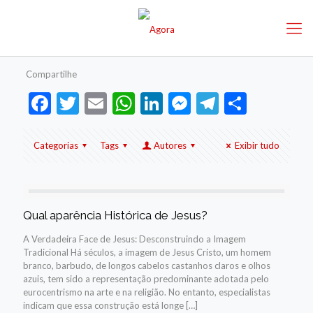
Compartilhe
Facebook
Twitter
Email
WhatsApp
LinkedIn
Messenger
Telegram
Share
Categorias
Tags
Autores
Exibir tudo
Qual aparência Histórica de Jesus?
A Verdadeira Face de Jesus: Desconstruindo a Imagem
Tradicional Há séculos, a imagem de Jesus Cristo, um homem
branco, barbudo, de longos cabelos castanhos claros e olhos
azuis, tem sido a representação predominante adotada pelo
eurocentrismo na arte e na religião. No entanto, especialistas
indicam que essa construção está longe
[…]