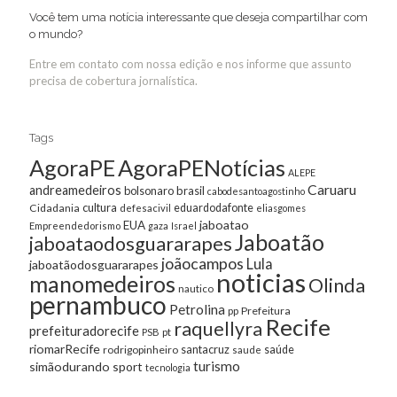
Você tem uma notícia interessante que deseja compartilhar com
o mundo?
Entre em contato com nossa edição e nos informe que assunto
precisa de cobertura jornalística.
Tags
AgoraPE
AgoraPENotícias
ALEPE
Caruaru
andreamedeiros
bolsonaro
brasil
cabodesantoagostinho
cultura
Cidadania
eduardodafonte
defesacivil
eliasgomes
jaboatao
EUA
Empreendedorismo
gaza
Israel
Jaboatão
jaboataodosguararapes
joãocampos
Lula
jaboatãodosguararapes
noticias
manomedeiros
Olinda
nautico
pernambuco
Petrolina
Prefeitura
pp
Recife
raquellyra
prefeituradorecife
pt
PSB
riomarRecife
santacruz
rodrigopinheiro
saúde
saude
turismo
simãodurando
sport
tecnologia