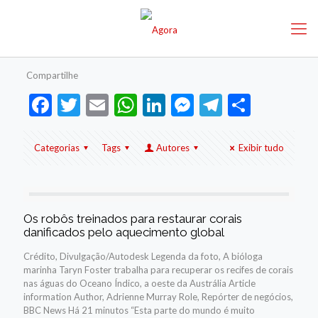
Compartilhe
Facebook
Twitter
Email
WhatsApp
LinkedIn
Messenger
Telegram
Share
Categorias
Tags
Autores
Exibir tudo
Os robôs treinados para restaurar corais
danificados pelo aquecimento global
Crédito, Divulgação/Autodesk Legenda da foto, A bióloga
marinha Taryn Foster trabalha para recuperar os recifes de corais
nas águas do Oceano Índico, a oeste da Austrália Article
information Author, Adrienne Murray Role, Repórter de negócios,
BBC News Há 21 minutos “Esta parte do mundo é muito