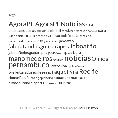
Tags
AgoraPE
AgoraPENotícias
ALEPE
Caruaru
andreamedeiros
bolsonaro
brasil
cabodesantoagostinho
cultura
Cidadania
eduardodafonte
defesacivil
eliasgomes
jaboatao
EUA
Empreendedorismo
gaza
Israel
Jaboatão
jaboataodosguararapes
joãocampos
Lula
jaboatãodosguararapes
noticias
manomedeiros
Olinda
nautico
pernambuco
Petrolina
Prefeitura
pp
Recife
raquellyra
prefeituradorecife
pt
PSB
riomarRecife
santacruz
rodrigopinheiro
saúde
saude
turismo
simãodurando
sport
tecnologia
© 2020 AgoraPE. All Rights Reserved.
MD Criativa