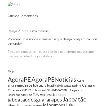
Últimos Comentários
Deseja Publicar uma matéria?
Você tem uma notícia interessante que deseja compartilhar com
o mundo?
Entre em contato com nossa edição e nos informe que assunto
precisa de cobertura jornalística.
Tags
AgoraPE
AgoraPENotícias
ALEPE
Caruaru
andreamedeiros
bolsonaro
brasil
cabodesantoagostinho
cultura
Cidadania
eduardodafonte
defesacivil
eliasgomes
jaboatao
EUA
Empreendedorismo
gaza
Israel
Jaboatão
jaboataodosguararapes
joãocampos
Lula
jaboatãodosguararapes