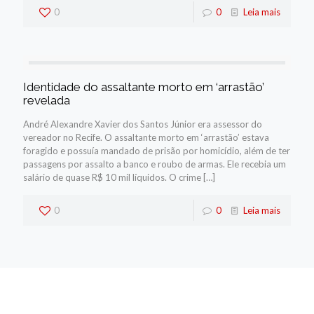
0
0
Leia mais
Identidade do assaltante morto em ‘arrastão’
revelada
André Alexandre Xavier dos Santos Júnior era assessor do
vereador no Recife. O assaltante morto em ‘arrastão’ estava
foragido e possuía mandado de prisão por homicídio, além de ter
passagens por assalto a banco e roubo de armas. Ele recebia um
salário de quase R$ 10 mil líquidos. O crime
[…]
0
0
Leia mais