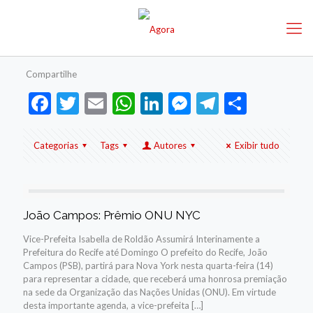
Compartilhe
Facebook
Twitter
Email
WhatsApp
LinkedIn
Messenger
Telegram
Share
Categorias
Tags
Autores
Exibir tudo
João Campos: Prêmio ONU NYC
Vice-Prefeita Isabella de Roldão Assumirá Interinamente a
Prefeitura do Recife até Domingo O prefeito do Recife, João
Campos (PSB), partirá para Nova York nesta quarta-feira (14)
para representar a cidade, que receberá uma honrosa premiação
na sede da Organização das Nações Unidas (ONU). Em virtude
desta importante agenda, a vice-prefeita
[…]