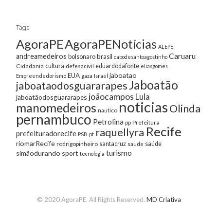
Tags
AgoraPE
AgoraPENotícias
ALEPE
Caruaru
andreamedeiros
bolsonaro
brasil
cabodesantoagostinho
cultura
Cidadania
eduardodafonte
defesacivil
eliasgomes
jaboatao
EUA
Empreendedorismo
gaza
Israel
Jaboatão
jaboataodosguararapes
joãocampos
Lula
jaboatãodosguararapes
noticias
manomedeiros
Olinda
nautico
pernambuco
Petrolina
Prefeitura
pp
Recife
raquellyra
prefeituradorecife
pt
PSB
riomarRecife
santacruz
rodrigopinheiro
saúde
saude
turismo
simãodurando
sport
tecnologia
© 2020 AgoraPE. All Rights Reserved.
MD Criativa