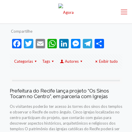
Compartilhe
Facebook
Twitter
Email
WhatsApp
LinkedIn
Messenger
Telegram
Share
Categorias
Tags
Autores
Exibir tudo
Prefeitura do Recife lança projeto “Os Sinos
Tocam no Centro”, em parceria com Igrejas
Os visitantes poderão ter acesso às torres dos sinos dos templos
e observar o Recife de outro ângulo. Cinco igrejas localizadas no
centro participam do projeto, que contarão com guias para
descrever aspectos históricos, arquitetônicos e religiosos dos
templos O patrimônio das igrejas católicas do Recife poderá ser