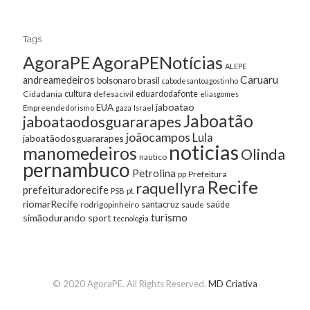
Tags
AgoraPE
AgoraPENotícias
ALEPE
Caruaru
andreamedeiros
bolsonaro
brasil
cabodesantoagostinho
cultura
Cidadania
eduardodafonte
defesacivil
eliasgomes
jaboatao
EUA
Empreendedorismo
gaza
Israel
Jaboatão
jaboataodosguararapes
joãocampos
Lula
jaboatãodosguararapes
noticias
manomedeiros
Olinda
nautico
pernambuco
Petrolina
Prefeitura
pp
Recife
raquellyra
prefeituradorecife
pt
PSB
riomarRecife
santacruz
rodrigopinheiro
saúde
saude
turismo
simãodurando
sport
tecnologia
© 2020 AgoraPE. All Rights Reserved.
MD Criativa