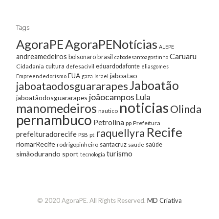
Tags
AgoraPE
AgoraPENotícias
ALEPE
Caruaru
andreamedeiros
bolsonaro
brasil
cabodesantoagostinho
cultura
Cidadania
eduardodafonte
defesacivil
eliasgomes
jaboatao
EUA
Empreendedorismo
gaza
Israel
Jaboatão
jaboataodosguararapes
joãocampos
Lula
jaboatãodosguararapes
noticias
manomedeiros
Olinda
nautico
pernambuco
Petrolina
Prefeitura
pp
Recife
raquellyra
prefeituradorecife
pt
PSB
riomarRecife
santacruz
rodrigopinheiro
saúde
saude
turismo
simãodurando
sport
tecnologia
© 2020 AgoraPE. All Rights Reserved.
MD Criativa