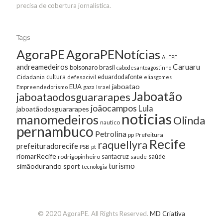
precisa de cobertura jornalística.
Tags
AgoraPE
AgoraPENotícias
ALEPE
Caruaru
andreamedeiros
bolsonaro
brasil
cabodesantoagostinho
cultura
Cidadania
eduardodafonte
defesacivil
eliasgomes
jaboatao
EUA
Empreendedorismo
gaza
Israel
Jaboatão
jaboataodosguararapes
joãocampos
Lula
jaboatãodosguararapes
noticias
manomedeiros
Olinda
nautico
pernambuco
Petrolina
Prefeitura
pp
Recife
raquellyra
prefeituradorecife
pt
PSB
riomarRecife
santacruz
rodrigopinheiro
saúde
saude
turismo
simãodurando
sport
tecnologia
© 2020 AgoraPE. All Rights Reserved.
MD Criativa