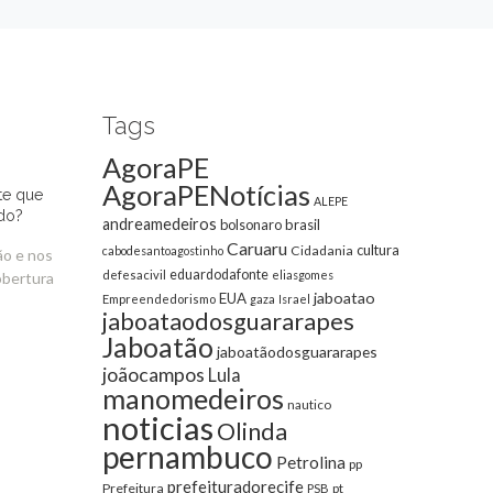
Tags
AgoraPE
AgoraPENotícias
te que
ALEPE
do?
andreamedeiros
bolsonaro
brasil
Caruaru
cultura
Cidadania
cabodesantoagostinho
ão e nos
eduardodafonte
defesacivil
eliasgomes
obertura
jaboatao
EUA
Empreendedorismo
gaza
Israel
jaboataodosguararapes
Jaboatão
jaboatãodosguararapes
joãocampos
Lula
manomedeiros
nautico
noticias
Olinda
pernambuco
Petrolina
pp
prefeituradorecife
Prefeitura
pt
PSB