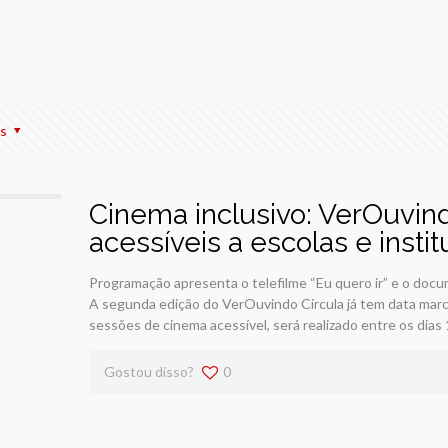
r
am
re
s
Cinema inclusivo: VerOuvind
acessíveis a escolas e insti
Programação apresenta o telefilme “Eu quero ir” e o docu
A segunda edição do VerOuvindo Circula já tem data mar
sessões de cinema acessível, será realizado entre os dias
Gostou disso?
0