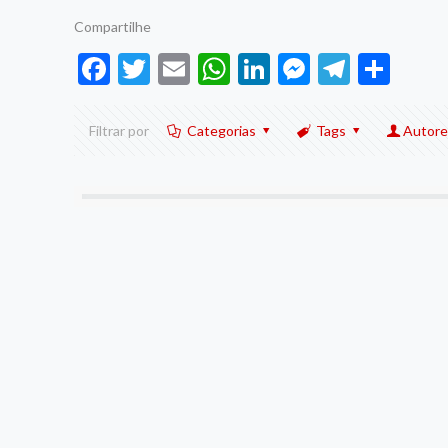
Compartilhe
Facebook
Twitter
Email
WhatsApp
LinkedIn
Messenge
Telegr
Sha
Filtrar por
Categorias
Tags
Autore