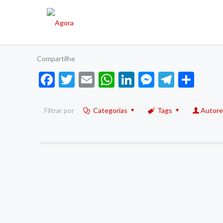
Compartilhe
Facebook
Twitter
Email
WhatsApp
LinkedIn
Messenge
Telegr
Sha
Filtrar por
Categorias
Tags
Autore