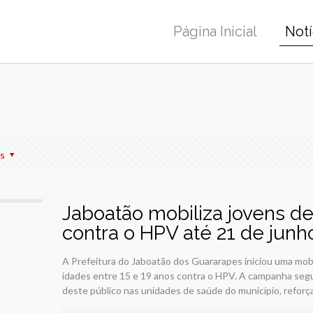
Página Inicial
Notí
r
am
re
s
Jaboatão mobiliza jovens de
contra o HPV até 21 de junh
A Prefeitura do Jaboatão dos Guararapes iniciou uma mobi
idades entre 15 e 19 anos contra o HPV. A campanha segue
deste público nas unidades de saúde do município, refor