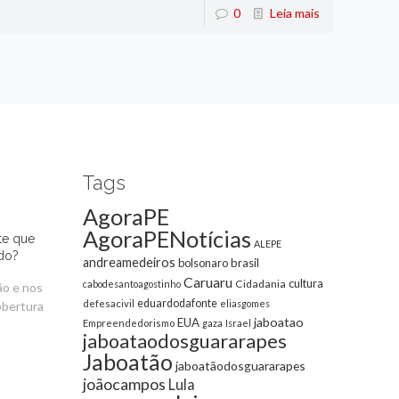
0
Leia mais
Tags
AgoraPE
AgoraPENotícias
te que
ALEPE
do?
andreamedeiros
bolsonaro
brasil
Caruaru
cultura
Cidadania
cabodesantoagostinho
ão e nos
eduardodafonte
defesacivil
eliasgomes
obertura
jaboatao
EUA
Empreendedorismo
gaza
Israel
jaboataodosguararapes
Jaboatão
jaboatãodosguararapes
joãocampos
Lula