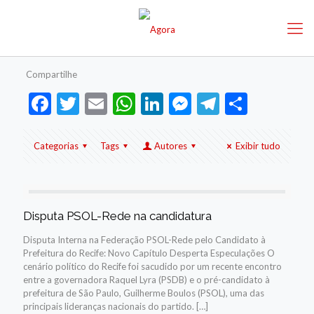
Compartilhe
Facebook
Twitter
Email
WhatsApp
LinkedIn
Messenger
Telegram
Share
Categorias
Tags
Autores
Exibir tudo
Disputa PSOL-Rede na candidatura
Disputa Interna na Federação PSOL-Rede pelo Candidato à
Prefeitura do Recife: Novo Capítulo Desperta Especulações O
cenário político do Recife foi sacudido por um recente encontro
entre a governadora Raquel Lyra (PSDB) e o pré-candidato à
prefeitura de São Paulo, Guilherme Boulos (PSOL), uma das
principais lideranças nacionais do partido.
[…]