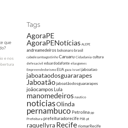
Tags
AgoraPE
AgoraPENotícias
te que
ALEPE
do?
andreamedeiros
bolsonaro
brasil
Caruaru
cultura
Cidadania
cabodesantoagostinho
ão e nos
eduardodafonte
defesacivil
eliasgomes
obertura
jaboatao
EUA
Empreendedorismo
gaza
Israel
jaboataodosguararapes
Jaboatão
jaboatãodosguararapes
joãocampos
Lula
manomedeiros
nautico
noticias
Olinda
pernambuco
Petrolina
pp
prefeituradorecife
Prefeitura
pt
PSB
Recife
raquellyra
riomarRecife