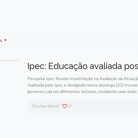
r
am
re
s
Ipec: Educação avaliada posi
Pesquisa Ipec Revela Insatisfação na Avaliação da Atua
realizada pelo Ipec e divulgada neste domingo (21) trouxe 
governo Lula em diferentes setores, revelando uma visão 
Gostou disso?
0