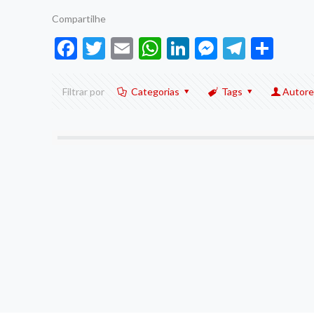
Compartilhe
Facebook
Twitter
Email
WhatsApp
LinkedIn
Messenge
Telegr
Sha
Filtrar por
Categorias
Tags
Autore