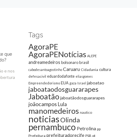
Tags
AgoraPE
AgoraPENotícias
te que
ALEPE
do?
andreamedeiros
bolsonaro
brasil
Caruaru
cultura
Cidadania
cabodesantoagostinho
ão e nos
eduardodafonte
defesacivil
eliasgomes
obertura
jaboatao
EUA
Empreendedorismo
gaza
Israel
jaboataodosguararapes
Jaboatão
jaboatãodosguararapes
joãocampos
Lula
manomedeiros
nautico
noticias
Olinda
pernambuco
Petrolina
pp
prefeituradorecife
Prefeitura
pt
PSB