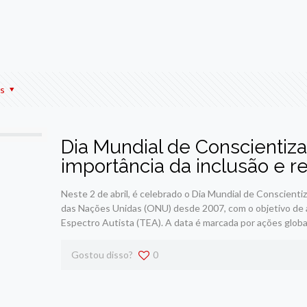
r
am
re
s
Dia Mundial de Conscientiz
importância da inclusão e r
Neste 2 de abril, é celebrado o Dia Mundial de Conscienti
das Nações Unidas (ONU) desde 2007, com o objetivo de 
Espectro Autista (TEA). A data é marcada por ações glob
Gostou disso?
0