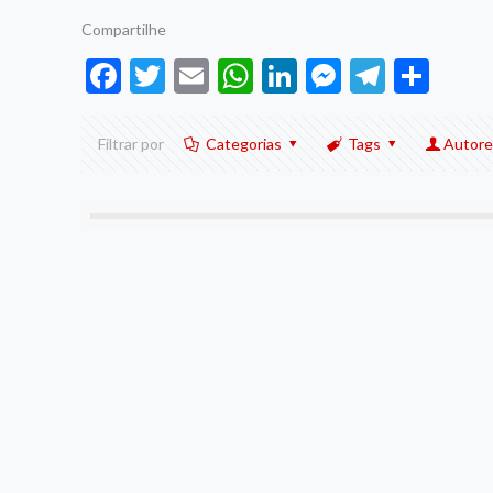
Compartilhe
Facebook
Twitter
Email
WhatsApp
LinkedIn
Messenge
Telegr
Sha
Filtrar por
Categorias
Tags
Autore