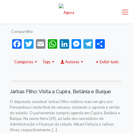
Compartilhe
Facebook
Twitter
Email
WhatsApp
LinkedIn
Messenger
Telegram
Share
Categorias
Tags
Autores
Exibir tudo
Jarbas Filho: Visita a Cupira, Betânia e Buíque
O deputado estadual Jarbas Filho realizou mais um giro por
Pernambuco neste final de semana, visitando o agreste e sertão
do estado. O parlamentar cumpriu agenda em Cupira, Betânia e
Buíque. Na sexta-feira (29), ao lado dos secretários de
Administração e Finanças da cidade, Albani Feitoza e Jailson
Alves, respectivamente,
[…]