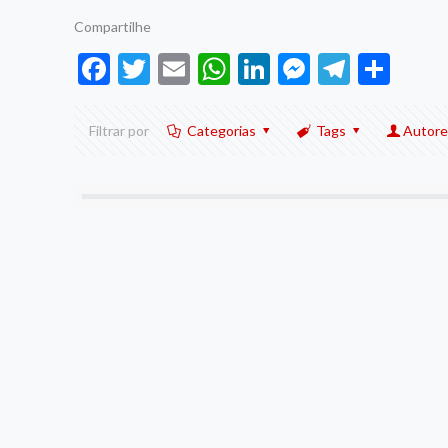
Compartilhe
Facebook
Twitter
Email
WhatsApp
LinkedIn
Messenge
Telegr
Sha
Filtrar por
Categorias
Tags
Autore