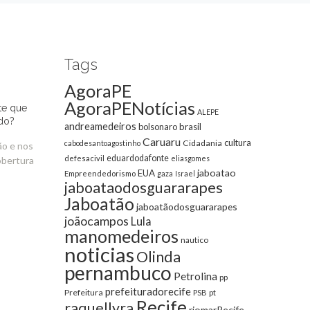
Tags
AgoraPE
AgoraPENotícias
te que
ALEPE
do?
andreamedeiros
bolsonaro
brasil
Caruaru
cultura
Cidadania
cabodesantoagostinho
ão e nos
eduardodafonte
defesacivil
eliasgomes
obertura
jaboatao
EUA
Empreendedorismo
gaza
Israel
jaboataodosguararapes
Jaboatão
jaboatãodosguararapes
joãocampos
Lula
manomedeiros
nautico
noticias
Olinda
pernambuco
Petrolina
pp
prefeituradorecife
Prefeitura
pt
PSB
Recife
raquellyra
riomarRecife