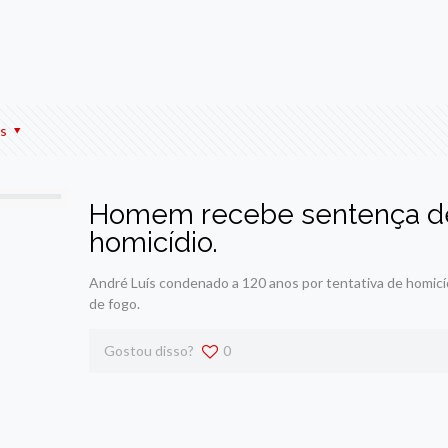
r
am
re
s
Homem recebe sentença de 
homicídio.
André Luís condenado a 120 anos por tentativa de homicíd
de fogo.
Gostou disso?
0