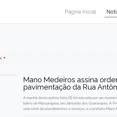
Página Inicial
Notí
r
am
re
s
Mano Medeiros assina orde
pavimentação da Rua Antôni
A manhã desta quinta-feira (3) foi marcada por um moment
bairro de Massangana, em Jaboatão dos Guararapes. A Pre
uma série de atendimentos e serviços, e o prefeito Mano 