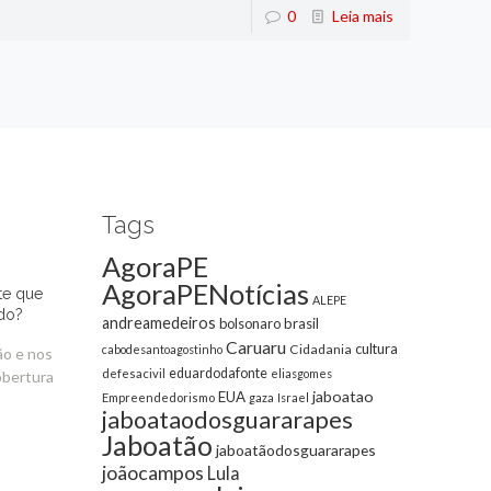
0
Leia mais
Tags
AgoraPE
AgoraPENotícias
te que
ALEPE
do?
andreamedeiros
bolsonaro
brasil
Caruaru
cultura
Cidadania
cabodesantoagostinho
ão e nos
eduardodafonte
defesacivil
eliasgomes
obertura
jaboatao
EUA
Empreendedorismo
gaza
Israel
jaboataodosguararapes
Jaboatão
jaboatãodosguararapes
joãocampos
Lula