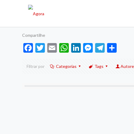
Compartilhe
Facebook
Twitter
Email
WhatsApp
LinkedIn
Messenge
Telegr
Sha
Filtrar por
Categorias
Tags
Autore