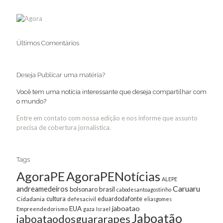
Últimos Comentários
Deseja Publicar uma matéria?
Você tem uma notícia interessante que deseja compartilhar com
o mundo?
Entre em contato com nossa edição e nos informe que assunto
precisa de cobertura jornalística.
Tags
AgoraPE
AgoraPENotícias
ALEPE
Caruaru
andreamedeiros
bolsonaro
brasil
cabodesantoagostinho
cultura
Cidadania
eduardodafonte
defesacivil
eliasgomes
jaboatao
EUA
Empreendedorismo
gaza
Israel
Jaboatão
jaboataodosguararapes