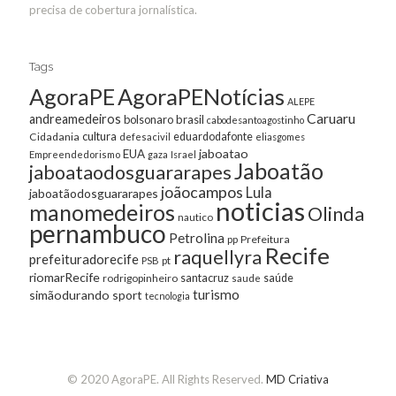
precisa de cobertura jornalística.
Tags
AgoraPE
AgoraPENotícias
ALEPE
Caruaru
andreamedeiros
bolsonaro
brasil
cabodesantoagostinho
cultura
Cidadania
eduardodafonte
defesacivil
eliasgomes
jaboatao
EUA
Empreendedorismo
gaza
Israel
Jaboatão
jaboataodosguararapes
joãocampos
Lula
jaboatãodosguararapes
noticias
manomedeiros
Olinda
nautico
pernambuco
Petrolina
Prefeitura
pp
Recife
raquellyra
prefeituradorecife
pt
PSB
riomarRecife
santacruz
rodrigopinheiro
saúde
saude
turismo
simãodurando
sport
tecnologia
© 2020 AgoraPE. All Rights Reserved.
MD Criativa