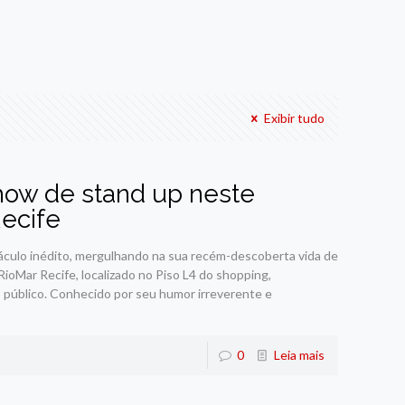
Exibir tudo
show de stand up neste
ecife
áculo inédito, mergulhando na sua recém-descoberta vida de
oMar Recife, localizado no Piso L4 do shopping,
 público. Conhecido por seu humor irreverente e
0
Leia mais