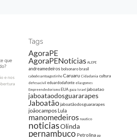
Tags
AgoraPE
AgoraPENotícias
te que
ALEPE
do?
andreamedeiros
bolsonaro
brasil
Caruaru
cultura
Cidadania
cabodesantoagostinho
ão e nos
eduardodafonte
defesacivil
eliasgomes
obertura
jaboatao
EUA
Empreendedorismo
gaza
Israel
jaboataodosguararapes
Jaboatão
jaboatãodosguararapes
joãocampos
Lula
manomedeiros
nautico
noticias
Olinda
pernambuco
Petrolina
pp