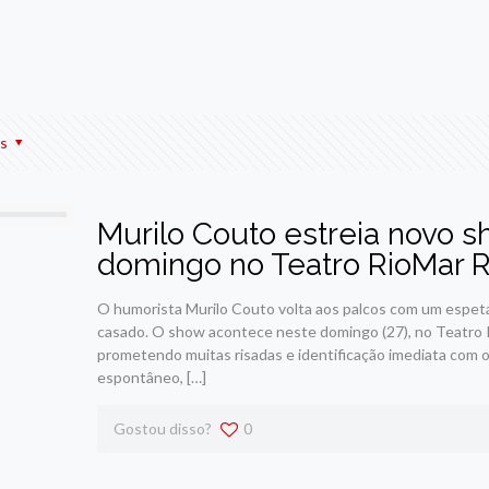
r
am
re
s
Murilo Couto estreia novo 
domingo no Teatro RioMar R
O humorista Murilo Couto volta aos palcos com um espet
casado. O show acontece neste domingo (27), no Teatro Ri
prometendo muitas risadas e identificação imediata com o
espontâneo,
[…]
Gostou disso?
0