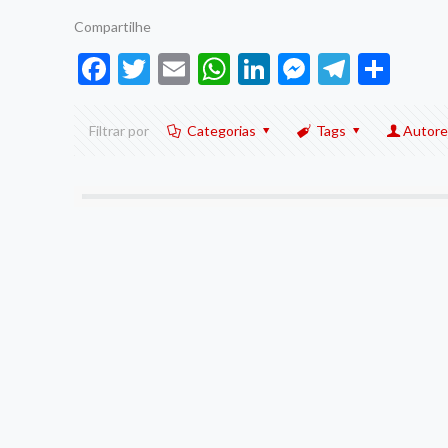
Compartilhe
Facebook
Twitter
Email
WhatsApp
LinkedIn
Messenge
Telegr
Sha
Filtrar por
Categorias
Tags
Autore