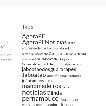
Tags
AgoraPE
AgoraPENotícias
te que
ALEPE
do?
andreamedeiros
bolsonaro
brasil
Caruaru
cultura
Cidadania
cabodesantoagostinho
ão e nos
eduardodafonte
defesacivil
eliasgomes
obertura
jaboatao
EUA
Empreendedorismo
gaza
Israel
jaboataodosguararapes
Jaboatão
jaboatãodosguararapes
joãocampos
Lula
manomedeiros
nautico
noticias
Olinda
pernambuco
Petrolina
pp
prefeituradorecife
Prefeitura
pt
PSB