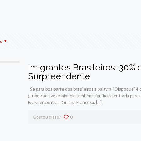
r
am
re
s
Imigrantes Brasileiros: 30% 
Surpreendente
Se para boa parte dos brasileiros a palavra “Oiapoque” é 
grupo cada vez maior ela também significa a entrada para u
Brasil encontra a Guiana Francesa,
[…]
Gostou disso?
0