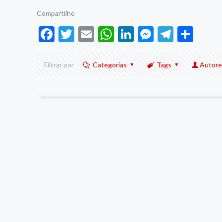
Compartilhe
Facebook
Twitter
Email
WhatsApp
LinkedIn
Messenge
Telegr
Sha
Filtrar por
Categorias
Tags
Autore