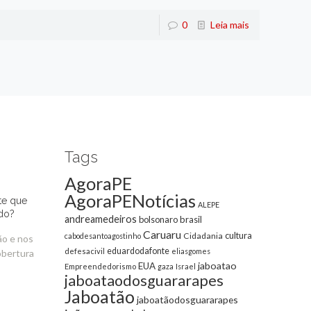
0
Leia mais
Tags
AgoraPE
AgoraPENotícias
te que
ALEPE
do?
andreamedeiros
bolsonaro
brasil
Caruaru
cultura
Cidadania
cabodesantoagostinho
ão e nos
eduardodafonte
defesacivil
eliasgomes
obertura
jaboatao
EUA
Empreendedorismo
gaza
Israel
jaboataodosguararapes
Jaboatão
jaboatãodosguararapes