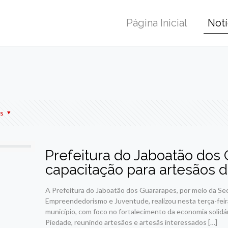
Página Inicial
Notí
r
am
re
s
Prefeitura do Jaboatão dos 
capacitação para artesãos d
A Prefeitura do Jaboatão dos Guararapes, por meio da Secr
Empreendedorismo e Juventude, realizou nesta terça-feira
município, com foco no fortalecimento da economia solid
Piedade, reunindo artesãos e artesãs interessados
[…]