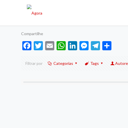
Compartilhe
Facebook
Twitter
Email
WhatsApp
LinkedIn
Messenge
Telegr
Sha
Filtrar por
Categorias
Tags
Autore