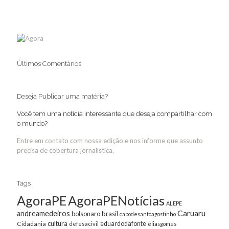
Últimos Comentários
Deseja Publicar uma matéria?
Você tem uma notícia interessante que deseja compartilhar com
o mundo?
Entre em contato com nossa edição e nos informe que assunto
precisa de cobertura jornalística.
Tags
AgoraPE
AgoraPENotícias
ALEPE
Caruaru
andreamedeiros
bolsonaro
brasil
cabodesantoagostinho
cultura
Cidadania
eduardodafonte
defesacivil
eliasgomes